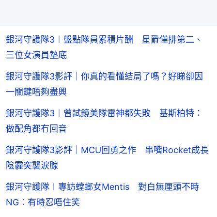
銀河守護隊3︱盤點隊員累積片酬 星爵僅排第二、
三位女演員墊底
銀河守護隊3影評｜你真的看懂結局了嗎？好睇卻因
一關鍵唔夠盡興
銀河守護隊3︱曾試鏡美隊雷神都失敗 基斯柏特：
做配角都冇回音
銀河守護隊3影評｜MCU回勇之作 串嘴Rocket成長
陰霾突襲淚腺
銀河守護隊︱專訪螳螂女Mentis 對白無厘頭不時
NG︰有時忍唔住笑