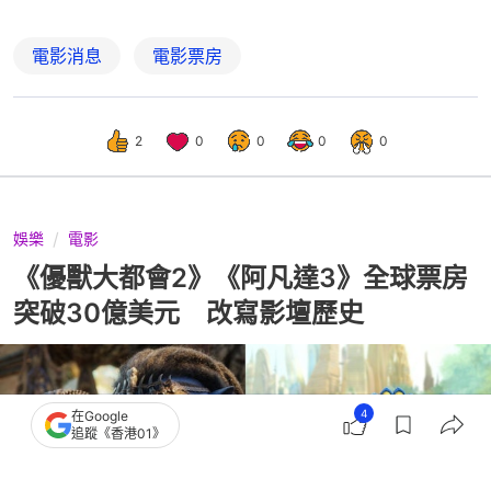
電影消息
電影票房
2
0
0
0
0
娛樂
電影
《優獸大都會2》《阿凡達3》全球票房
突破30億美元 改寫影壇歷史
4
在Google
追蹤《香港01》