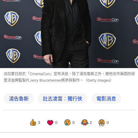
派拉蒙日前於「CinemaCon」宣布消息，除了湯告魯斯之外，跟他合作無間的荷
里活金牌監製片Jerry Bruckheimer將參與製作。（Getty Images）
湯告魯斯
壯志凌雲︰獨行俠
電影消息
3
0
0
2
0