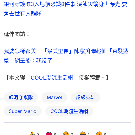
銀河守護隊3入場前必識8件事 浣熊火箭身世曝光 要
角去世有人離隊
延伸閱讀：
我婆怎樣都美！「最美里長」陳紫渝曬超仙「直髮造
型」網暈船：我沒了
【本文獲「
COOL潮流生活網
」授權轉載。】
銀河守護隊
Marvel
超級英雄
Super Mario
COOL潮流生活網
3
0
0
1
0