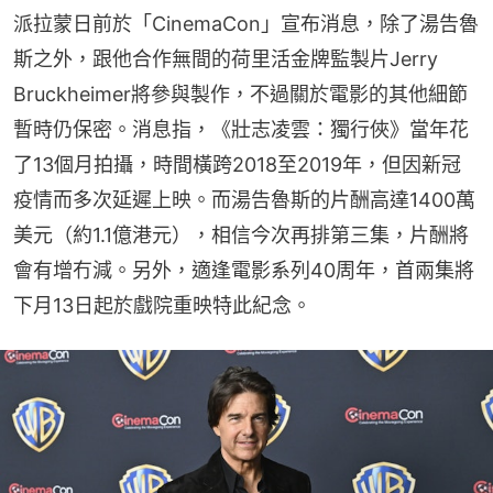
派拉蒙日前於「CinemaCon」宣布消息，除了湯告魯
斯之外，跟他合作無間的荷里活金牌監製片Jerry 
Bruckheimer將參與製作，不過關於電影的其他細節
暫時仍保密。消息指，《壯志凌雲：獨行俠》當年花
了13個月拍攝，時間橫跨2018至2019年，但因新冠
疫情而多次延遲上映。而湯告魯斯的片酬高達1400萬
美元（約1.1億港元），相信今次再排第三集，片酬將
會有增冇減。另外，適逢電影系列40周年，首兩集將
下月13日起於戲院重映特此紀念。