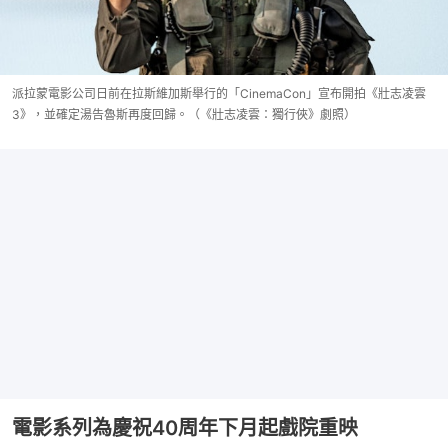
派拉蒙電影公司日前在拉斯維加斯舉行的「CinemaCon」宣布開拍《壯志凌雲
3》，並確定湯告魯斯再度回歸。（《壯志凌雲：獨行俠》劇照）
電影系列為慶祝40周年下月起戲院重映