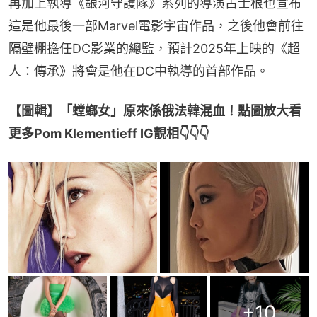
再加上執導《銀河守護隊》系列的導演占士根也宣布
這是他最後一部Marvel電影宇宙作品，之後他會前往
隔壁棚擔任DC影業的總監，預計2025年上映的《超
人：傳承》將會是他在DC中執導的首部作品。
【圖輯】「螳螂女」原來係俄法韓混血！點圖放大看
更多Pom Klementieff IG靚相👇👇👇
+
10