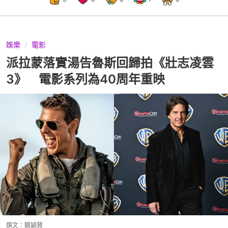
娛樂
電影
派拉蒙落實湯告魯斯回歸拍《壯志凌雲
3》 電影系列為40周年重映
撰文：
關穎賢