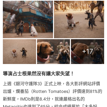
+
17
導演占士根果然沒有讓大家失望！
上週《銀河守護隊3》正式上映，各大影評網站評價
出爐，爛番茄（Rotten Tomatoes）評價達到81%的
新鮮度，IMDb則是8.4分，就連嚴格出名的
Metacritic也達到了65分，綜合成績屬於「大多好