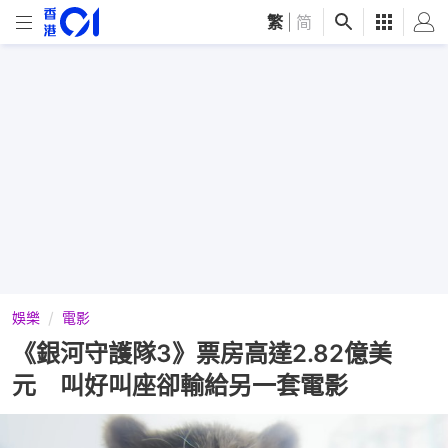
繁
|
简
娛樂
電影
《銀河守護隊3》票房高達2.82億美
元 叫好叫座卻輸給另一套電影