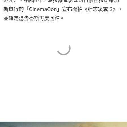
港元）。相隔4年，派拉蒙電影公司日前在拉斯維加
斯舉行的「CinemaCon」宣布開拍《壯志凌雲 3》，
並確定湯告魯斯再度回歸。