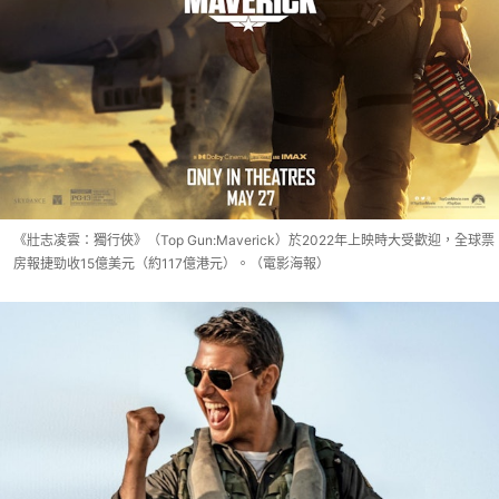
《壯志凌雲：獨行俠》（Top Gun:Maverick）於2022年上映時大受歡迎，全球票
房報捷勁收15億美元（約117億港元）。（電影海報）