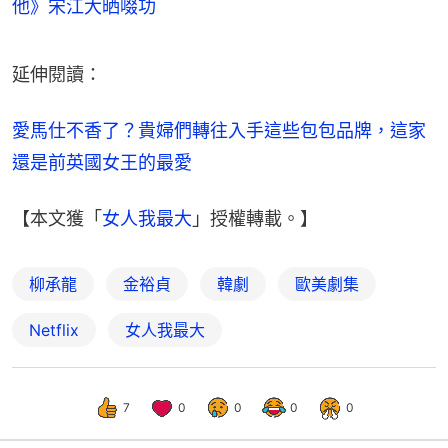
他》宋江大晒啜功
延伸閱讀：
愛馬仕不香了？貴婦們轉往入手這些包包品牌，這家
還是前英國女王的最愛
【本文獲「
女人我最大
」授權轉載。】
柳承龍
金裕貞
韓劇
歐美劇集
Netflix
女人我最大
7
0
0
0
0