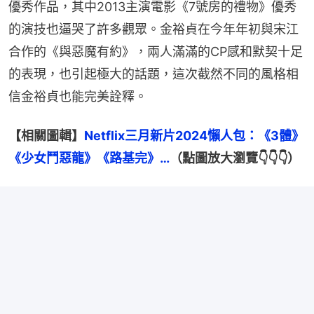
優秀作品，其中2013主演電影《7號房的禮物》優秀
的演技也逼哭了許多觀眾。金裕貞在今年年初與宋江
合作的《與惡魔有約》，兩人滿滿的CP感和默契十足
的表現，也引起極大的話題，這次截然不同的風格相
信金裕貞也能完美詮釋。
【相關圖輯】
Netflix三月新片2024懶人包：《3體》
《少女鬥惡龍》《路基完》…
（點圖放大瀏覽👇👇👇）