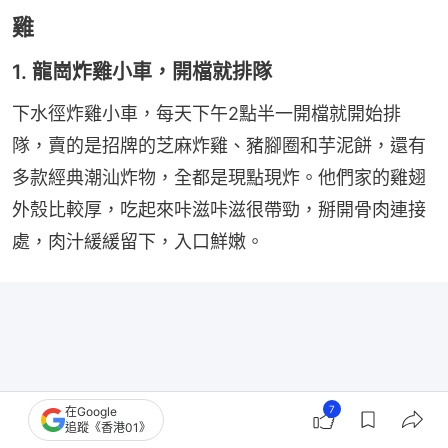
雞
1. 龍崗炸雞小車，開檔就排隊
下水徑炸雞小車，每天下午2點半一開檔就開始排
隊，賣的是招牌的芝麻炸雞、豬腳圈和芋泥餅，還有
多款經典潮汕炸物，全都是現點現炸。他們家的雞翅
外殼比較厚，吃起來咔滋咔滋很帶勁，掰開骨肉連接
處，肉汁緩緩留下，入口鮮嫩。
7
在Google
追蹤《香港01》