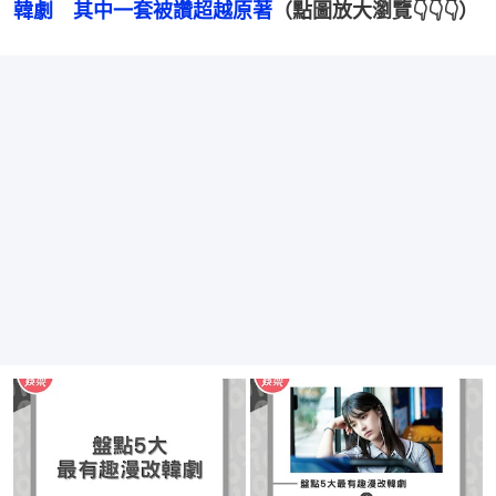
韓劇　其中一套被讚超越原著
（點圖放大瀏覽👇👇👇）