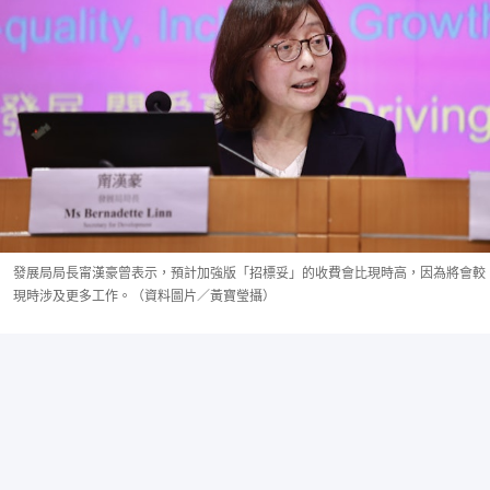
發展局局長甯漢豪曾表示，預計加強版「招標妥」的收費會比現時高，因為將會較
現時涉及更多工作。（資料圖片／黃寶瑩攝）