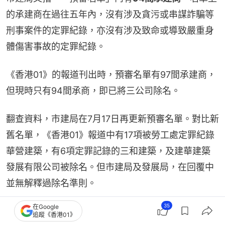
的承建商在過往五年內，沒有涉及貪污或串謀詐騙等
刑事案件的定罪紀錄，亦沒有涉及致命或導致嚴重身
體傷害事故的定罪紀錄。
《香港01》的報道刊出時，預審名單有97間承建商，
但現時只有94間承商，即已將三公司除名。
翻查資料，市建局在7月17日再更新預審名單。對比新
舊名單，《香港01》報道中有17項被勞工處定罪紀錄
華營建築，有6項定罪記錄的三和建築，及建華建築
發展有限公司被除名。但市建局及發展局，在回覆中
並無解釋過除名準則。
35
在Google
發展局稱，正與市建局敲定加強版「招標妥」服務的
追蹤《香港01》