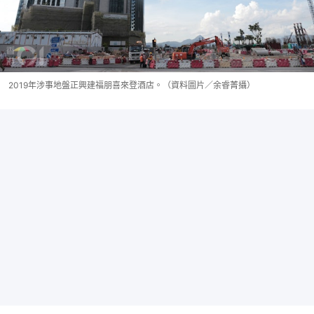
2019年涉事地盤正興建福朋喜來登酒店。（資料圖片／余睿菁攝）