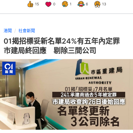
15
0
1
6
13
港聞
社會新聞
01揭招標妥新名單24%有五年內定罪
市建局終回應 剔除三間公司