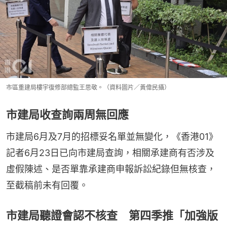
市區重建局樓宇復修部總監王思敬。（資料圖片／黃偉民攝）
市建局收查詢兩周無回應
市建局6月及7月的招標妥名單並無變化，《香港01》
記者6月23日已向市建局查詢，相關承建商有否涉及
虛假陳述、是否單靠承建商申報訴訟紀錄但無核查，
至截稿前未有回覆。
市建局聽證會認不核查 第四季推「加強版