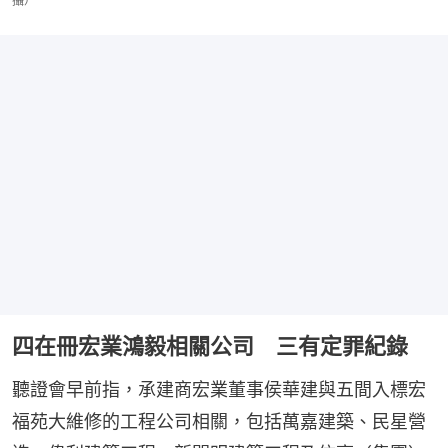
攝）
四在冊宏業鴻毅相關公司 三有定罪紀錄
聽證會早前指，承建商宏業董事侯華建與五間入標宏
福苑大維修的工程公司相關，包括萬嘉建築、民星營