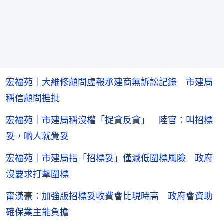
宏福苑｜大維修顧問虛報承建商無訴訟記錄 市建局
稱信顧問捱批
宏福苑｜市建局稱沒權「捉貪反貪」 陸官：叫招標
妥，啲人就覺妥
宏福苑｜市建局指「招標妥」僅減低圍標風險 政府
沒要求打擊圍標
甯漢豪：加強版招標妥收費會比現時高 政府會資助
確保業主能負擔