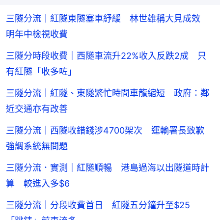
三隧分流｜紅隧東隧塞車紓緩 林世雄稱大見成效
明年中檢視收費
三隧分時段收費｜西隧車流升22%收入反跌2成 只
有紅隧「收多咗」
三隧分流｜紅隧、東隧繁忙時間車龍縮短 政府：鄰
近交通亦有改善
三隧分流｜西隧收錯錢涉4700架次 運輸署長致歉
強調系統無問題
三隧分流．實測｜紅隧順暢 港島過海以出隧道時計
算 較進入多$6
三隧分流｜分段收費首日 紅隧五分鐘升至$25