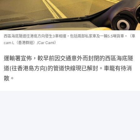
西區海底隧道往港島方向發生3車相撞，包括兩部私家車及一輛5.5噸貨車。（車
cam L（香港群組）/Car Caml）
運輸署宣佈，較早前因交通意外而封閉的西區海底隧
道(往香港島方向)的管道快線現已解封。⾞⿓有待消
散。