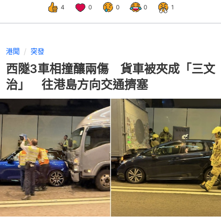
4
0
0
0
1
港聞
突發
西隧3車相撞釀兩傷 貨車被夾成「三文
治」 往港島方向交通擠塞