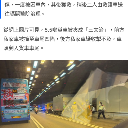
傷，一度被困車內，其後獲救，稍後二人由救護車送
往瑪麗醫院治理。
從網上圖片可見，5.5噸貨車被夾成「三文治」，前方
私家車被撞至車尾凹陷，後方私家車疑收掣不及，車
頭剷入貨車車尾。