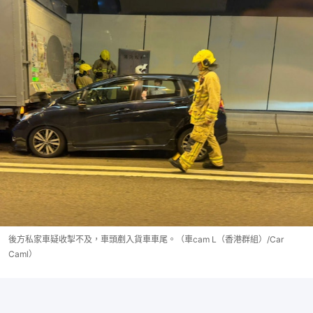
後方私家車疑收掣不及，車頭剷入貨車車尾。（車cam L（香港群組）/Car
Caml）