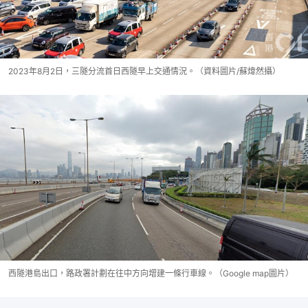
2023年8月2日，三隧分流首日西隧早上交通情況。（資料圖片/蘇煒然攝）
西隧港島出口，路政署計劃在往中方向增建一條行車線。（Google map圖片）