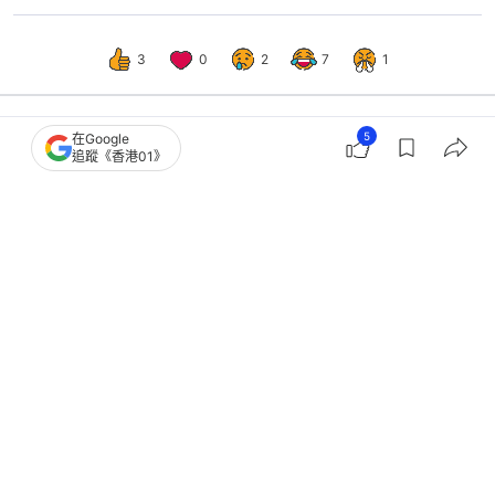
3
0
2
7
1
5
在Google
港聞
政情
追蹤《香港01》
政府建議大欖隧道收費不變 田北辰斥
檢討形同虛設：不下調不罷休