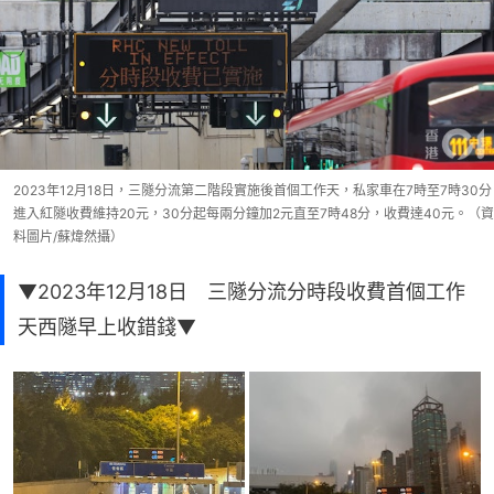
2023年12月18日，三隧分流第二階段實施後首個工作天，私家車在7時至7時30分
進入紅隧收費維持20元，30分起每兩分鐘加2元直至7時48分，收費達40元。（資
料圖片/蘇煒然攝）
▼2023年12月18日 三隧分流分時段收費首個工作
天西隧早上收錯錢▼