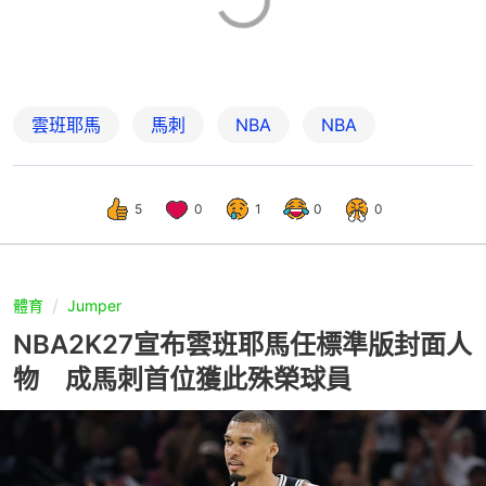
雲班耶馬
馬刺
NBA
NBA
5
0
1
0
0
體育
Jumper
NBA2K27宣布雲班耶馬任標準版封面人
物 成馬刺首位獲此殊榮球員