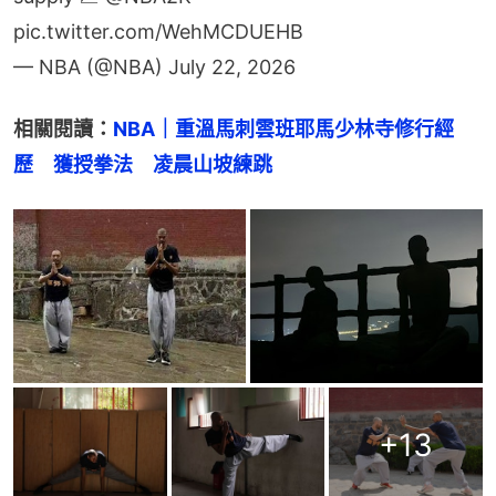
pic.twitter.com/WehMCDUEHB
— NBA (@NBA)
July 22, 2026
相關閱讀：
NBA｜重溫馬刺雲班耶馬少林寺修行經
歷　獲授拳法　凌晨山坡練跳
+
13