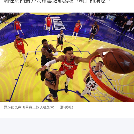
刺在周四對外公布雲班耶馬收「咧」的消息。
雲班耶馬在明星賽上籃入樽如常。（路透社）