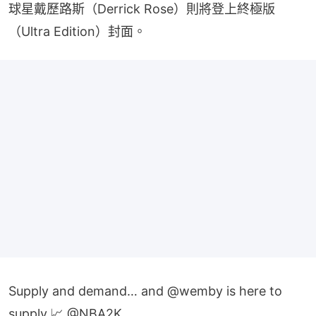
球星戴歷路斯（Derrick Rose）則將登上終極版
（Ultra Edition）封面。
Supply and demand… and
@wemby
is here to
supply 📈
@NBA2K