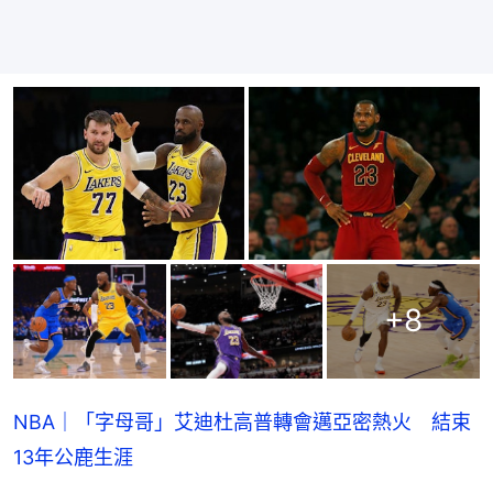
+
8
NBA｜「字母哥」艾迪杜高普轉會邁亞密熱火 結束
13年公鹿生涯