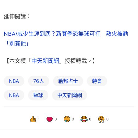
延伸閱讀：
NBA/威少生涯到底？新賽季恐無球可打　熱火被勸
「別簽他」
【本文獲「
中天新聞網
」授權轉載。】
NBA
76人
勒邦占士
轉會
NBA
籃球
中天新聞網
1
0
0
0
0