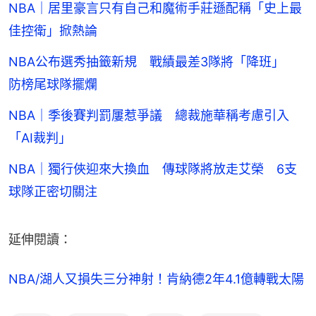
NBA｜居里豪言只有自己和魔術手莊遜配稱「史上最
佳控衛」掀熱論
NBA公布選秀抽籤新規 戰績最差3隊將「降班」
防榜尾球隊擺爛
NBA｜季後賽判罰屢惹爭議 總裁施華稱考慮引入
「AI裁判」
NBA｜獨行俠迎來大換血 傳球隊將放走艾榮 6支
球隊正密切關注
延伸閱讀：
NBA/湖人又損失三分神射！肯納德2年4.1億轉戰太陽