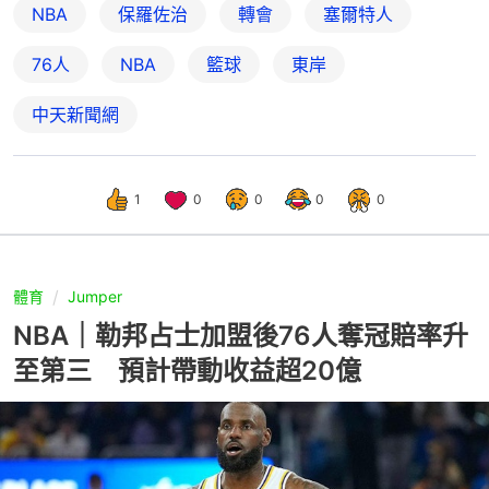
NBA
保羅佐治
轉會
塞爾特人
76人
NBA
籃球
東岸
中天新聞網
1
0
0
0
0
體育
Jumper
NBA｜勒邦占士加盟後76人奪冠賠率升
至第三 預計帶動收益超20億