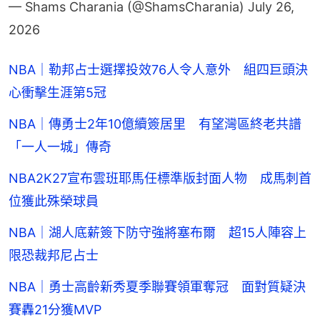
— Shams Charania (@ShamsCharania)
July 26,
2026
NBA｜勒邦占士選擇投效76人令人意外 組四巨頭決
心衝擊生涯第5冠
NBA｜傳勇士2年10億續簽居里 有望灣區終老共譜
「一人一城」傳奇
NBA2K27宣布雲班耶馬任標準版封面人物 成馬刺首
位獲此殊榮球員
NBA｜湖人底薪簽下防守強將塞布爾 超15人陣容上
限恐裁邦尼占士
NBA｜勇士高齡新秀夏季聯賽領軍奪冠 面對質疑決
賽轟21分獲MVP