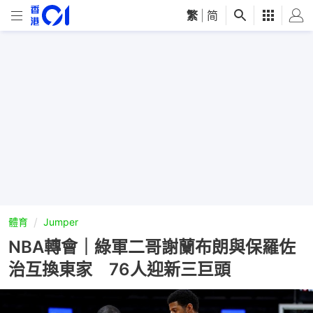
繁
|
简
體育
Jumper
NBA轉會｜綠軍二哥謝蘭布朗與保羅佐
治互換東家 76人迎新三巨頭