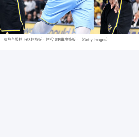
灰熊全場抓下63個籃板，包括18個進攻籃板。（Getty Images）