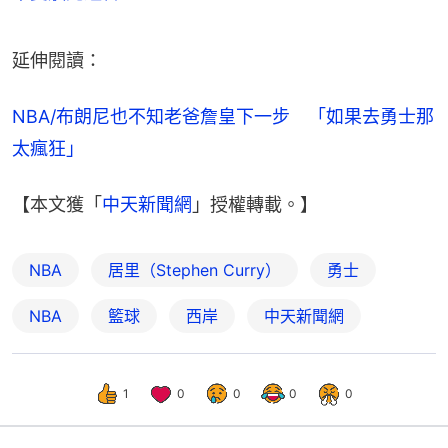
延伸閱讀：
NBA/布朗尼也不知老爸詹皇下一步　「如果去勇士那
太瘋狂」
【本文獲「
中天新聞網
」授權轉載。】
NBA
居里（Stephen Curry）
勇士
NBA
籃球
西岸
中天新聞網
1
0
0
0
0