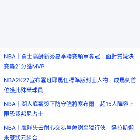
NBA｜勇士高齡新秀夏季聯賽領軍奪冠 面對質疑決
賽轟21分獲MVP
NBA2K27宣布雲班耶馬任標準版封面人物 成馬刺首
位獲此殊榮球員
NBA｜湖人底薪簽下防守強將塞布爾 超15人陣容上
限恐裁邦尼占士
NBA｜鷹隊失去耐心交易里薩謝至獨行俠 達拉斯迎
來雙狀元組合