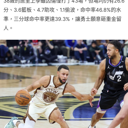
38歲的居里上季雖因傷僅打了43場，但場均仍有26.6
分、3.6籃板、4.7助攻、1.1偷波，命中率46.8%的水
準，三分球命中率更達39.3%，讓勇士願意砸重金留
人。