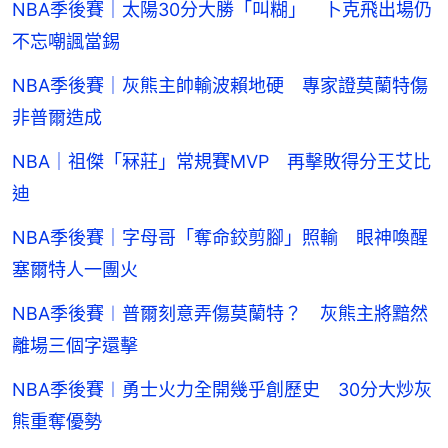
NBA季後賽｜太陽30分大勝「叫糊」 卜克飛出場仍
不忘嘲諷當錫
NBA季後賽｜灰熊主帥輸波賴地硬 專家證莫蘭特傷
非普爾造成
NBA｜祖傑「冧莊」常規賽MVP 再擊敗得分王艾比
迪
NBA季後賽｜字母哥「奪命鉸剪腳」照輸 眼神喚醒
塞爾特人一團火
NBA季後賽︱普爾刻意弄傷莫蘭特？ 灰熊主將黯然
離場三個字還擊
NBA季後賽︱勇士火力全開幾乎創歷史 30分大炒灰
熊重奪優勢