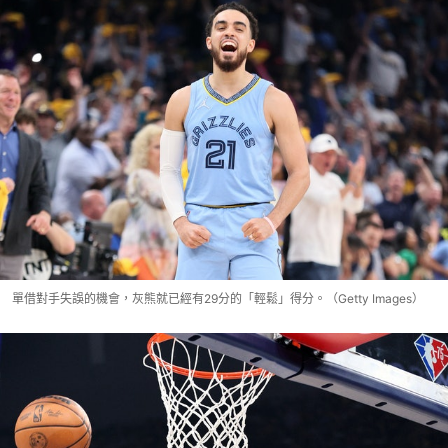
單借對手失誤的機會，灰熊就已經有29分的「輕鬆」得分。（Getty Images）