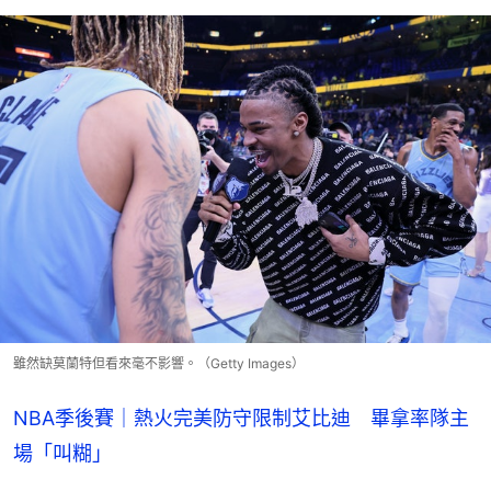
雖然缺莫蘭特但看來毫不影響。（Getty Images）
NBA季後賽｜熱火完美防守限制艾比迪 畢拿率隊主
場「叫糊」