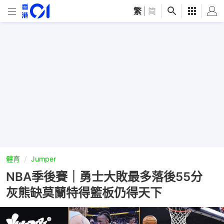
繁
|
简
體育
Jumper
NBA季後賽｜勇士大敗最多落後55分
灰熊缺莫蘭特得籃板仍得天下