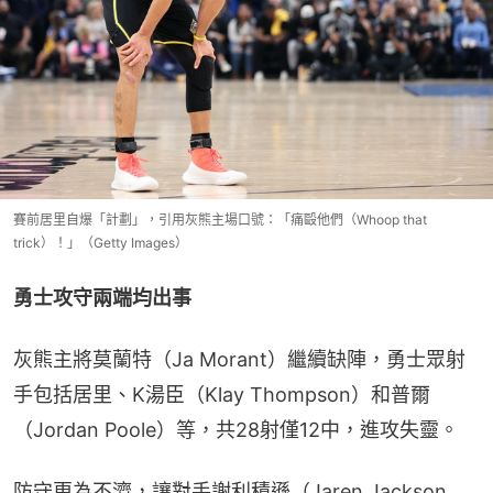
賽前居里自爆「計劃」，引用灰熊主場口號：「痛毆他們（Whoop that
trick）！」（Getty Images）
勇士攻守兩端均出事
灰熊主將莫蘭特（Ja Morant）繼續缺陣，勇士眾射
手包括居里、K湯臣（Klay Thompson）和普爾
（Jordan Poole）等，共28射僅12中，進攻失靈。
防守更為不濟，讓對手謝利積遜（Jaren Jackson 