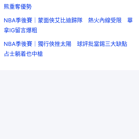
熊重奪優勢
NBA季後賽｜蒙面俠艾比迪歸隊 熱火內線受限 畢
拿IG留言爆粗
NBA季後賽｜獨行俠挫太陽 球評批當錫三大缺點
占士躺着也中槍