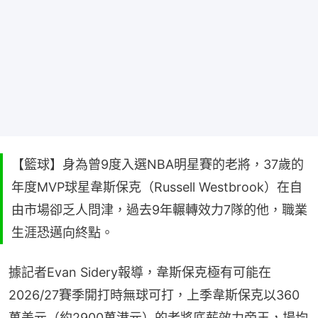
【籃球】身為曾9度入選NBA明星賽的老將，37歲的
年度MVP球星韋斯保克（Russell Westbrook）在自
由市場卻乏人問津，過去9年輾轉效力7隊的他，職業
生涯恐邁向終點。
據記者Evan Sidery報導，韋斯保克極有可能在
2026/27賽季開打時無球可打，上季韋斯保克以360
萬美元（約2900萬港元）的老將底薪效力帝王，場均