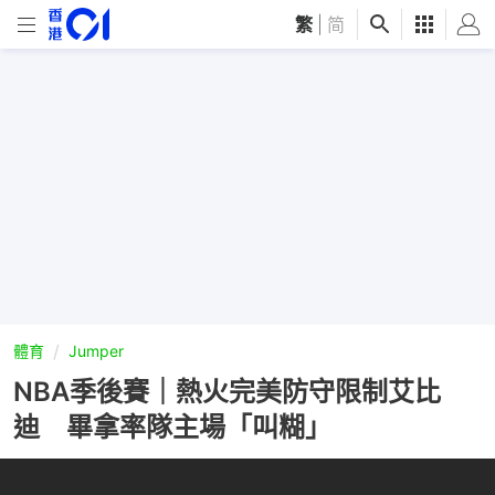
繁
|
简
體育
Jumper
NBA季後賽｜熱火完美防守限制艾比
迪 畢拿率隊主場「叫糊」