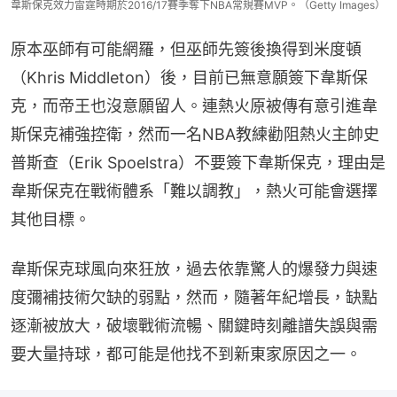
韋斯保克效力雷霆時期於2016/17賽季奪下NBA常規賽MVP。（Getty Images）
原本巫師有可能網羅，但巫師先簽後換得到米度頓
（Khris Middleton）後，目前已無意願簽下韋斯保
克，而帝王也沒意願留人。連熱火原被傳有意引進韋
斯保克補強控衛，然而一名NBA教練勸阻熱火主帥史
普斯查（Erik Spoelstra）不要簽下韋斯保克，理由是
韋斯保克在戰術體系「難以調教」，熱火可能會選擇
其他目標。
韋斯保克球風向來狂放，過去依靠驚人的爆發力與速
度彌補技術欠缺的弱點，然而，隨著年紀增長，缺點
逐漸被放大，破壞戰術流暢、關鍵時刻離譜失誤與需
要大量持球，都可能是他找不到新東家原因之一。