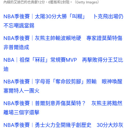
內線的艾迪巴約也貢獻12分、6籃板和2封阻。（Getty Images）
NBA季後賽｜太陽30分大勝「叫糊」 卜克飛出場仍
不忘嘲諷當錫
NBA季後賽｜灰熊主帥輸波賴地硬 專家證莫蘭特傷
非普爾造成
NBA｜祖傑「冧莊」常規賽MVP 再擊敗得分王艾比
迪
NBA季後賽｜字母哥「奪命鉸剪腳」照輸 眼神喚醒
塞爾特人一團火
NBA季後賽︱普爾刻意弄傷莫蘭特？ 灰熊主將黯然
離場三個字還擊
NBA季後賽︱勇士火力全開幾乎創歷史 30分大炒灰