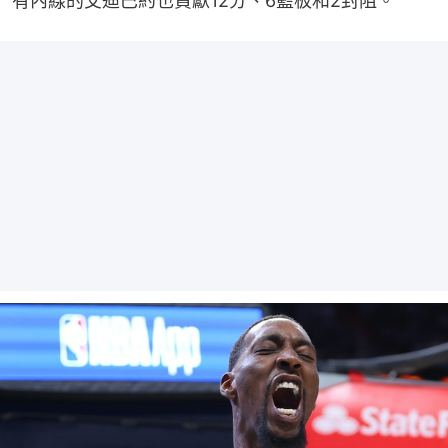
有內線的艾迪巴約也貢獻12分、6籃板和2封阻。