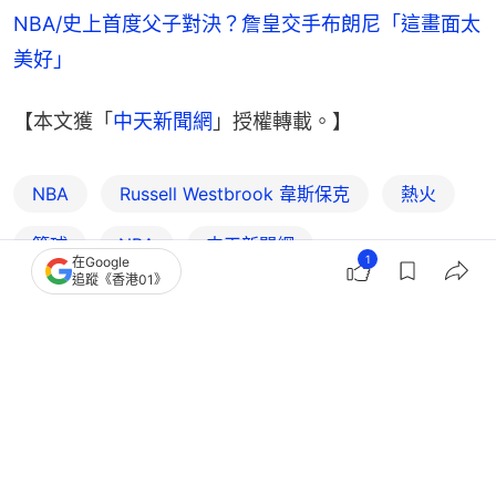
NBA/史上首度父子對決？詹皇交手布朗尼「這畫面太
美好」
【本文獲「
中天新聞網
」授權轉載。】
NBA
Russell Westbrook 韋斯保克
熱火
籃球
NBA
中天新聞網
1
在Google
追蹤《香港01》
1
0
0
0
0
體育
Jumper
NBA季後賽｜76人送票難阻失利連輸3