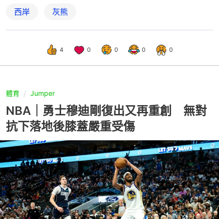
西岸
灰熊
4
0
0
0
0
體育
Jumper
NBA｜勇士穆迪剛復出又再重創 無對
抗下落地後膝蓋嚴重受傷