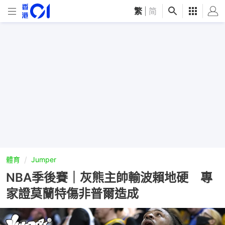
繁
|
简
體育
Jumper
NBA季後賽｜灰熊主帥輸波賴地硬 專
家證莫蘭特傷非普爾造成