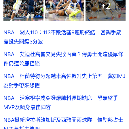
+
2
NBA｜湖人110：113不敵活塞9連勝終結 當錫手感
差投失關鍵3分波
NBA｜艾迪杜高普交易失敗內幕？傳勇士開這優厚條
件仍遭公鹿拒絕
NBA︱杜蘭特得分超越米高佐敦升史上第五 冀如MJ
為對手帶來恐懼
NBA｜活塞根寧咸突發爆肺料長期缺席 恐無望爭
MVP及躋身最佳陣容
NBA擬新增拉斯維加斯及西雅圖兩球隊 惟勒邦占士