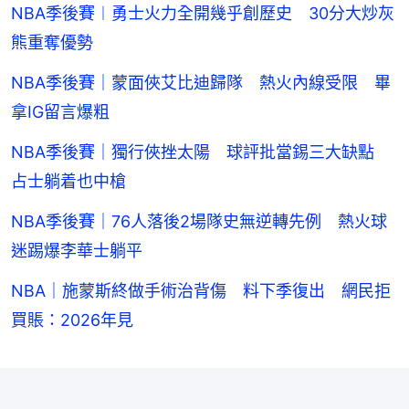
NBA季後賽︱勇士火力全開幾乎創歷史 30分大炒灰
熊重奪優勢
NBA季後賽｜蒙面俠艾比迪歸隊 熱火內線受限 畢
拿IG留言爆粗
NBA季後賽｜獨行俠挫太陽 球評批當錫三大缺點
占士躺着也中槍
NBA季後賽｜76人落後2場隊史無逆轉先例 熱火球
迷踢爆李華士躺平
NBA｜施蒙斯終做手術治背傷 料下季復出 網民拒
買賬：2026年見