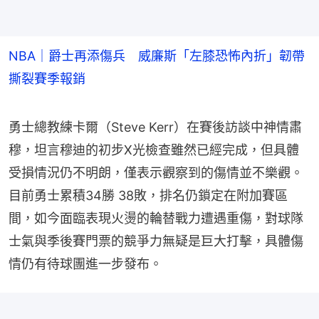
NBA｜爵士再添傷兵 威廉斯「左膝恐怖內折」韌帶
撕裂賽季報銷
勇士總教練卡爾（Steve Kerr）在賽後訪談中神情肅
穆，坦言穆迪的初步X光檢查雖然已經完成，但具體
受損情況仍不明朗，僅表示觀察到的傷情並不樂觀。
目前勇士累積34勝 38敗，排名仍鎖定在附加賽區
間，如今面臨表現火燙的輪替戰力遭遇重傷，對球隊
士氣與季後賽門票的競爭力無疑是巨大打擊，具體傷
情仍有待球團進一步發布。