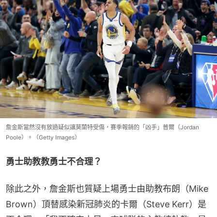
詹金斯當然沒有放過疑似讓莫蘭特受傷，賽季報銷的「凶手」普爾（Jordan
Poole）。（Getty Images）
勇士助教教勇士不合理？
除此之外，詹金斯也質疑上場勇士由助教布朗（Mike 
Brown）頂替感染新冠肺炎的卡爾（Steve Kerr）是