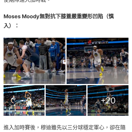
Moses Moody無對抗下膝蓋嚴重變形凹陷（慎
入）：
+
20
進入加時賽後，穆迪雖先以三分球穩定軍心，卻在隨