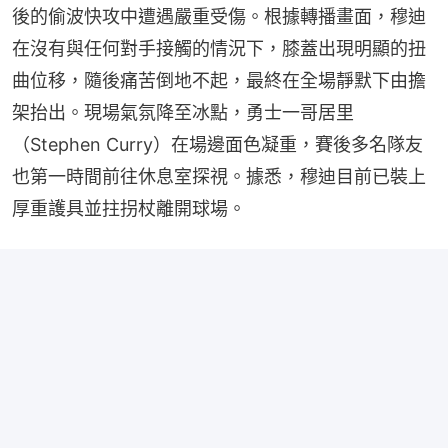
後的偷波快攻中遭遇嚴重受傷。根據轉播畫面，穆迪
在沒有與任何對手接觸的情況下，膝蓋出現明顯的扭
曲位移，隨後痛苦倒地不起，最終在全場靜默下由擔
架抬出。現場氣氛降至冰點，勇士一哥居里
（Stephen Curry）在場邊面色凝重，賽後多名隊友
也第一時間前往休息室探視。據悉，穆迪目前已裝上
厚重護具並拄拐杖離開球場。