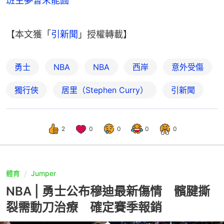
班主夢暫未能圓
【本文獲「
引新聞
」授權轉載】
勇士
NBA
NBA
西岸
意外受傷
獨行俠
居里（Stephen Curry）
引新聞
2
0
0
0
0
體育
Jumper
NBA | 勇士公布穆迪最新傷情 髕腱撕
裂需動刀治療 確定賽季報銷