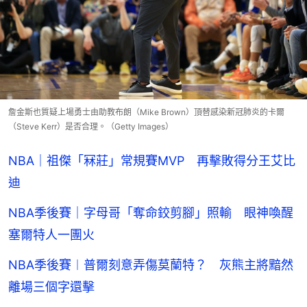
詹金斯也質疑上場勇士由助教布朗（Mike Brown）頂替感染新冠肺炎的卡爾
（Steve Kerr）是否合理。（Getty Images）
NBA｜祖傑「冧莊」常規賽MVP 再擊敗得分王艾比
迪
NBA季後賽｜字母哥「奪命鉸剪腳」照輸 眼神喚醒
塞爾特人一團火
NBA季後賽︱普爾刻意弄傷莫蘭特？ 灰熊主將黯然
離場三個字還擊