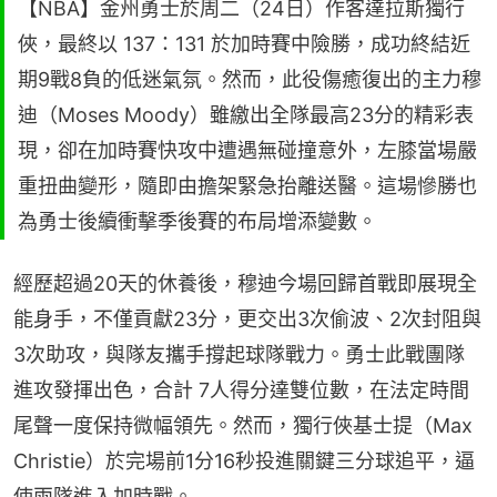
【NBA】金州勇士於周二（24日）作客達拉斯獨行
俠，最終以 137：131 於加時賽中險勝，成功終結近
期9戰8負的低迷氣氛。然而，此役傷癒復出的主力穆
迪（Moses Moody）雖繳出全隊最高23分的精彩表
現，卻在加時賽快攻中遭遇無碰撞意外，左膝當場嚴
重扭曲變形，隨即由擔架緊急抬離送醫。這場慘勝也
為勇士後續衝擊季後賽的布局增添變數。
經歷超過20天的休養後，穆迪今場回歸首戰即展現全
能身手，不僅貢獻23分，更交出3次偷波、2次封阻與
3次助攻，與隊友攜手撐起球隊戰力。勇士此戰團隊
進攻發揮出色，合計 7人得分達雙位數，在法定時間
尾聲一度保持微幅領先。然而，獨行俠基士提（Max 
Christie）於完場前1分16秒投進關鍵三分球追平，逼
使兩隊進入加時戰。