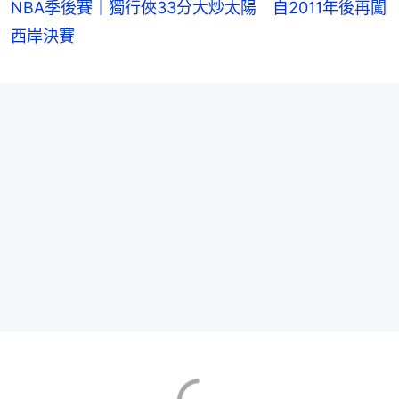
NBA季後賽｜獨行俠33分大炒太陽 自2011年後再闖
西岸決賽