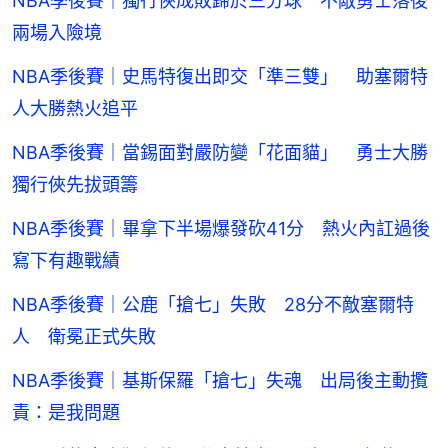
NBA季後賽｜獨行俠成敗歸於三分球 不敵勇士落後
兩場入險境
NBA季後賽｜史馬特復出即交「準三雙」 助塞爾特
人大勝熱火追平
NBA季後賽｜當錫面對嚴防變「花面貓」 勇士大勝
獨行俠先拔頭籌
NBA季後賽｜畢拿下半場爆發砍41分 熱火內訌過後
寫下有趣戰績
NBA季後賽｜公鹿「搶七」失敗 28分不敵塞爾特
人 衛冕正式失敗
NBA季後賽｜基斯保羅「搶七」失魂 出局後主動攬
責：是我問題