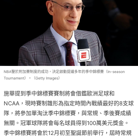
NBA鑒於附加賽制度的成功，決定啟動提議多年的季中錦標賽（In-season
Tournament）。（Getty Images）
施華提到季中錦標賽賽制將會借鑑歐洲足球和
NCAA，現時賽制雛形為指定時間內戰績最好的8支球
隊，將參加單淘汰季中錦標賽，與常規、季後賽成績
無關。冠軍球隊將會每名球員得到100萬美元獎金。
季中錦標賽將會於12月初至聖誕節前舉行，屆時常規