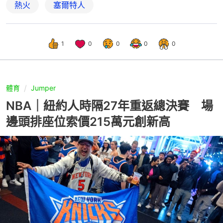
熱火
塞爾特人
1
0
0
0
0
體育
Jumper
NBA｜紐約人時隔27年重返總決賽 場
邊頭排座位索價215萬元創新高