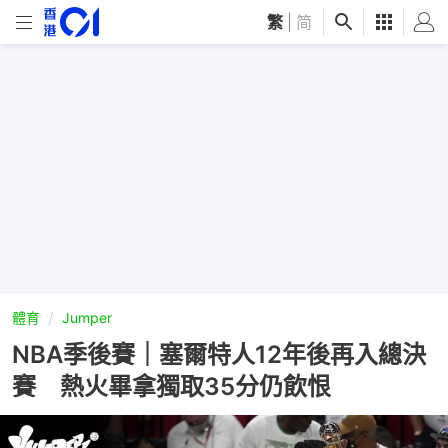
繁
|
简
體育
Jumper
NBA季後賽｜塞爾特人12年後再入總決
賽 熱火畢拿獨取35分仍飲恨