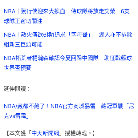
NBA｜獨行俠迎來大換血 傳球隊將放走艾榮 6支
球隊正密切關注
NBA｜熱火傳欲6換1追求「字母哥」 湖人亦不排除
組新三巨頭可能
NBA拓荒者楊瀚森確認今夏回歸中國隊 助征戰籃球
世界盃預賽
延伸閱讀：
NBA/藏都不藏了！NBA官方商城暴雷　總冠軍戰「尼
克vs雷霆」
【本文獲「
中天新聞網
」授權轉載。】