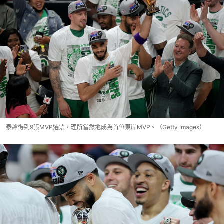
泰譚得到9張MVP選票，理所當然地成為首位東岸MVP。（Getty Images）