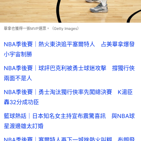
畢拿也獲得一張MVP選票。（Getty Images）
NBA季後賽｜熱火東決追平塞爾特人 占美畢拿爆發
小宇宙制勝
NBA季後賽｜球評巴克利被勇士球迷攻擊 撐獨行俠
兩面不是人
NBA季後賽｜勇士淘汰獨行俠率先闖總決賽 K湯臣
轟32分成功臣
籃球熱話｜日本知名女主持宣布震驚喜訊 與NBA球
星渡邊雄太訂婚
NBA季後賽｜塞爾特人再下一城挫熱火叫糊 布朗飛