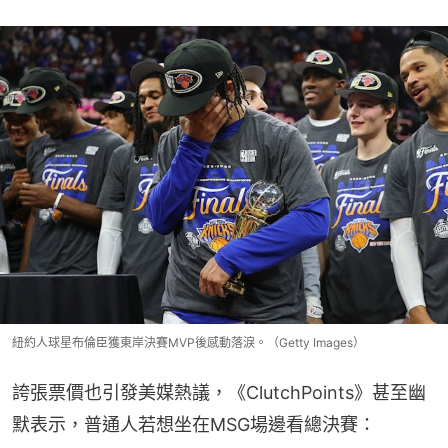
紐約人球星布倫臣獲東岸決賽MVP後感動落淚。（Getty Images）
誇張票價也引發美媒熱議，《ClutchPoints》甚至幽
默表示，普通人若想坐在MSG場邊看總決賽：