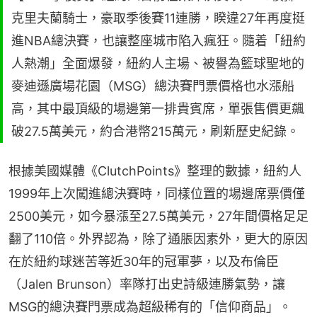
克里夫蘭騎士，豪取季後賽11連勝，睽違27年再度挺
進NBA總決賽，也讓整座城市陷入瘋狂。隨着「紐約
人熱潮」全面爆發，紐約人主場、被譽為籃球聖地的
麥迪遜廣場花園（MSG）總決賽門票價格也水漲船
高，其中最頂級的場邊第一排貴賓席，單張售價更飆
破27.5萬美元，約合港幣215萬元，刷新歷史紀錄。
根據美國媒體《ClutchPoints》整理的數據，紐約人
1999年上次闖進總決賽時，同樣位置的場邊席票價僅
2500美元，如今暴漲至27.5萬美元，27年間價格足足
翻了110倍。外界認為，除了通脹因素外，更大的原因
在於紐約球迷苦等近30年的冠軍夢，以及布倫臣
（Jalen Brunson）率隊打出史詩級連勝氣勢，讓
MSG的總決賽門票成為超級稀有的「信仰商品」。