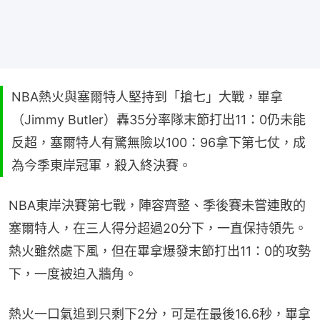
NBA熱火與塞爾特人堅持到「搶七」大戰，畢拿
（Jimmy Butler）轟35分率隊末節打出11：0仍未能
反超，塞爾特人有驚無險以100：96拿下第七仗，成
為今季東岸冠軍，殺入終決賽。
NBA東岸決賽第七戰，陣容齊整、季後賽未嘗連敗的
塞爾特人，在三人得分超過20分下，一直保持領先。
熱火雖然處下風，但在畢拿爆發末節打出11：0的攻勢
下，一度被迫入牆角。
熱火一口氣追到只剩下2分，可是在最後16.6秒，畢拿