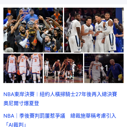
+
1
NBA東岸決賽︱紐約人橫掃騎士27年後再入總決賽
奧尼爾寸爆夏登
NBA｜季後賽判罰屢惹爭議 總裁施華稱考慮引入
「AI裁判」