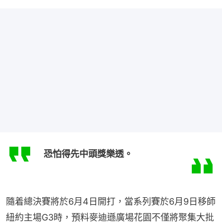
恐怕得先中頭獎樂透。
隨着總決賽將於6月4日開打，當系列賽於6月9日移師
紐約主場G3時，預料麥迪遜廣場花園不僅將聚集大批