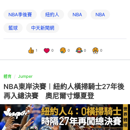
NBA季後賽
紐約人
NBA
NBA
籃球
中天新聞網
1
0
0
0
0
體育
Jumper
NBA東岸決賽︱紐約人橫掃騎士27年後
再入總決賽 奧尼爾寸爆夏登