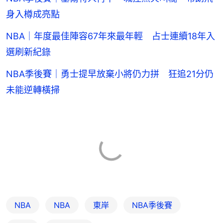
身入樽成亮點
NBA｜年度最佳陣容67年來最年輕 占士連續18年入
選刷新紀錄
NBA季後賽｜勇士提早放棄小將仍力拼 狂追21分仍
未能逆轉橫掃
NBA
NBA
東岸
NBA季後賽