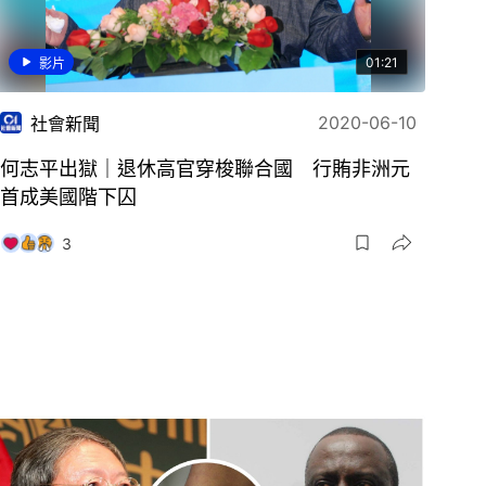
01:21
影片
2020-06-10
社會新聞
何志平出獄｜退休高官穿梭聯合國 行賄非洲元
首成美國階下囚
3