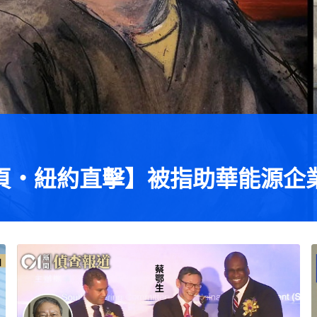
頁・紐約直擊】被指助華能源企