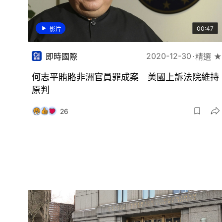
00:47
影片
2020-12-30
即時國際
精選 ★
何志平賄賂非洲官員罪成案 美國上訴法院維持
原判
26