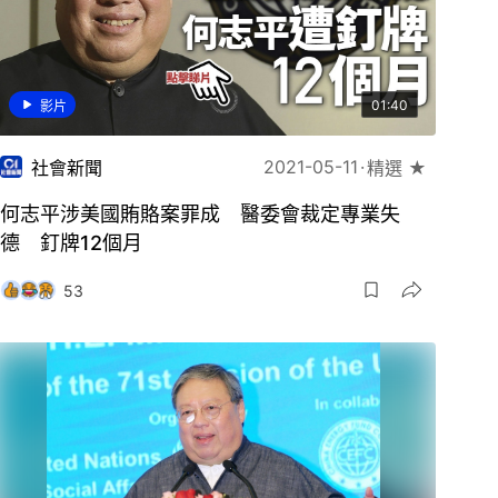
01:40
影片
2021-05-11
社會新聞
精選 ★
何志平涉美國賄賂案罪成 醫委會裁定專業失
德 釘牌12個月
53