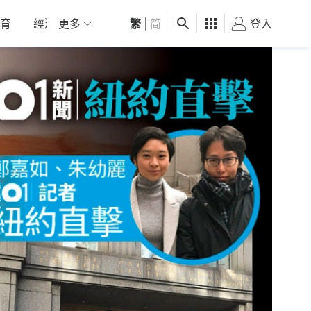
育
經濟
更多
01深圳
繁
觀點
|
简
健康
好食玩飛
登入
女