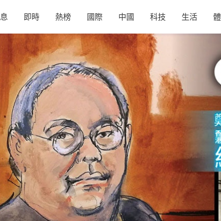
息
即時
熱榜
國際
中國
科技
生活
體