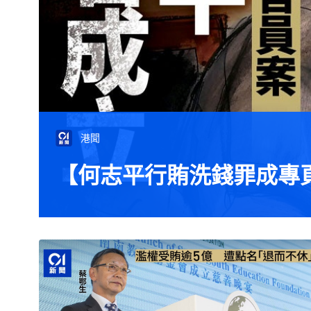
港聞
【何志平行賄洗錢罪成專