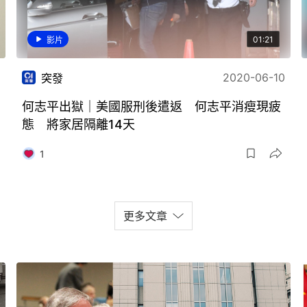
01:21
影片
2020-06-10
突發
何志平出獄｜美國服刑後遣返 何志平消瘦現疲
態 將家居隔離14天
1
更多文章