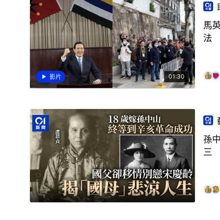
馬
法
01:30
影片
孫
三