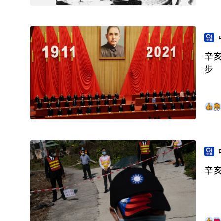
辛亥
步
辛亥