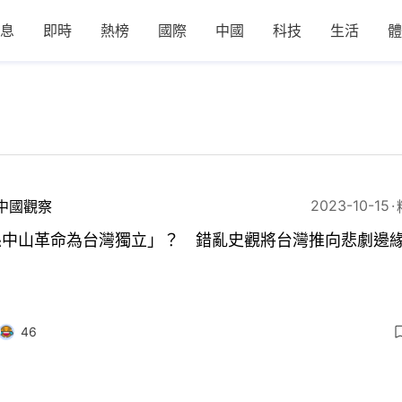
息
即時
熱榜
國際
中國
科技
生活
體
2023-10-15
中國觀察
孫中山革命為台灣獨立」？ 錯亂史觀將台灣推向悲劇邊
46