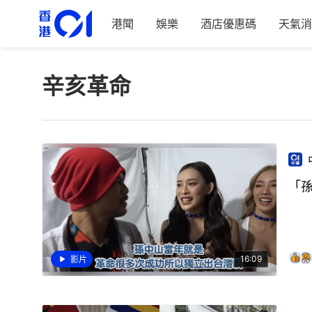
港聞
娛樂
酒店優惠碼
天氣消
辛亥革命
「
16:09
影片