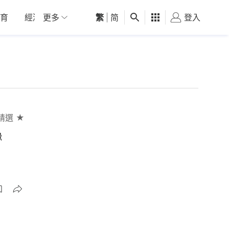
育
經濟
更多
01深圳
繁
觀點
|
简
健康
好食玩飛
登入
女
精選 ★
緣