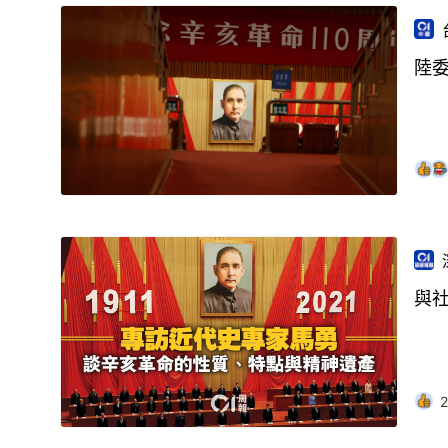
陸
與
2