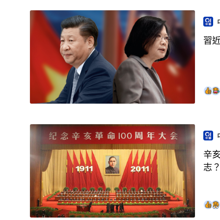
習
辛亥
志