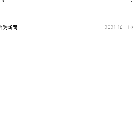
9
2021-10-11
台灣新聞
訪｜批民進黨向別人祖墳鞠躬 張亞中：孫中山是兩岸最
41
2021-10-10
中國觀察
革命110周年｜對話馬勇：為什麼辛亥革命超越法國大革