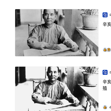
辛
辛亥
殖