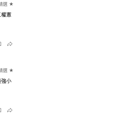
精選 ★
五權憲
精選 ★
最強小