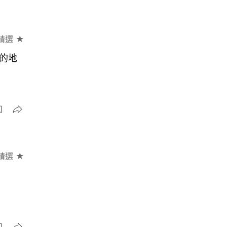
精選 ★
的地
精選 ★