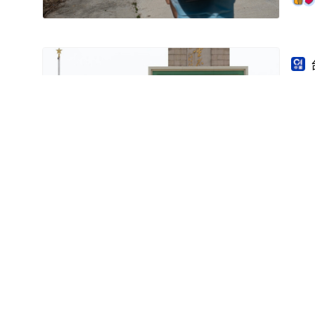
專
數
辛亥