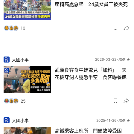
座椅高處急墜 24歲女員工被夾死
10
大國小事
2026-03-22
精選 ★
武漢食客食牛蛙驚見「加料」 天
花板穿洞人腿懸半空 食客嚇餐飽
25
大國小事
2025-11-26
精選 ★
高鐵乘客上廁所 門鎖故障受困