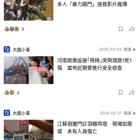
多人「暴力踢門」施救影片瘋傳
8
大國小事
2025-03-02
精選 ★
河南遊樂設施｢飛椅｣突倒塌致1死1
傷 當地近期曾進行安全檢查
9
大國小事
2024-02-21
精選 ★
江蘇宿遷門診頂棚垮塌 現場如廢
墟 未有人員傷亡