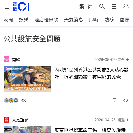
繁
|
简
港聞
娛樂
酒店優惠碼
天氣消息
即時
熱榜
國際
公共設施安全問題
開罐
2026-05-06
精選 ★
內地網民列香港公共設施3大貼心設
計 拆解細節讚：被照顧的感覺
33
人氣話題
2026-04-25
精選 ★
東京巨蛋城奪命工傷 檢查設施時