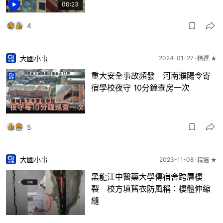
00:23
4
大國小事
2024-01-27
精選 ★
重大安全事故頻發 河南濮陽令寄
宿學校夜守 10分鐘查房一次
5
大國小事
2023-11-08
精選 ★
黑龍江中醫藥大學傳宿舍跨層樓
裂 校方填舊衣防風稱：樓體伸縮
縫