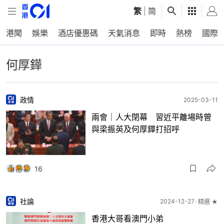
繁
|
简
港聞
娛樂
酒店優惠碼
天氣消息
即時
熱榜
國際
何厚鏵
政情
2025-03-11
兩會｜人大閉幕 習近平離場時曾
與梁振英及何厚鏵打招呼
16
社論
2024-12-27
精選 ★
香港大哥看澳門小弟