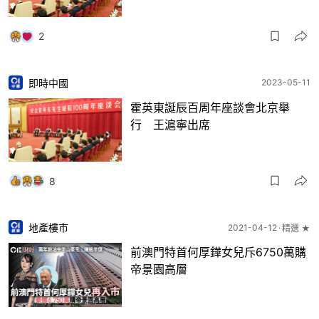
2
即時中國
2023-05-11
霍英東誕辰百周年座談會北京舉
行 王滬寧出席
8
地產樓市
2021-04-12
精選 ★
前澳門特首何厚鏵女兒斥6750萬購
帝景園高層