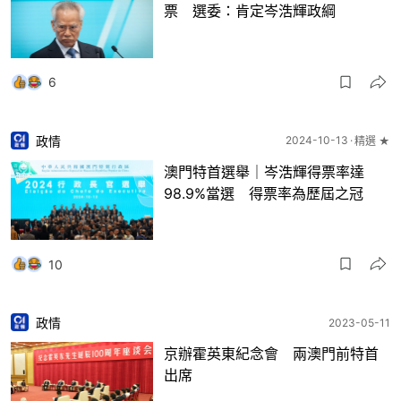
票 選委：肯定岑浩輝政綱
6
政情
2024-10-13
精選 ★
澳門特首選舉｜岑浩輝得票率達
98.9%當選 得票率為歷屆之冠
10
政情
2023-05-11
京辦霍英東紀念會 兩澳門前特首
出席