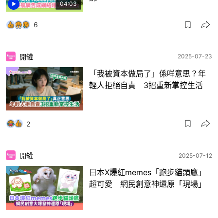
04:03
6
開罐
2025-07-23
「我被資本做局了」係咩意思？年
輕人拒絕自責 3招重新掌控生活
2
開罐
2025-07-12
日本X爆紅memes「跑步貓頭鷹」
超可愛 網民創意神還原「現場」