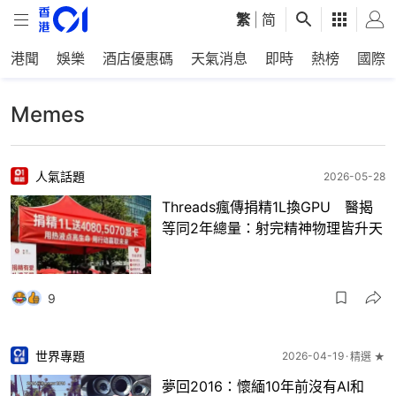
繁
|
简
港聞
娛樂
酒店優惠碼
天氣消息
即時
熱榜
國際
Memes
人氣話題
2026-05-28
Threads瘋傳捐精1L換GPU 醫揭
等同2年總量：射完精神物理皆升天
9
世界專題
2026-04-19
精選 ★
夢回2016：懷緬10年前沒有AI和