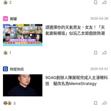
2
開罐
2025-04-26
請選擇你的天氣男友、女友！「天
氣變裝模版」似玩乙女遊戲掀熱潮
1
財經快訊
2025-04-01
9GAG創辦人陳展程完成入主濠暻科
技 擬改名為MemeStrategy
3