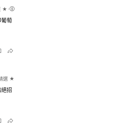
 ★
印葡萄
精選 ★
出絕招