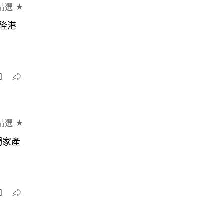
精選 ★
隆港
精選 ★
獨家產