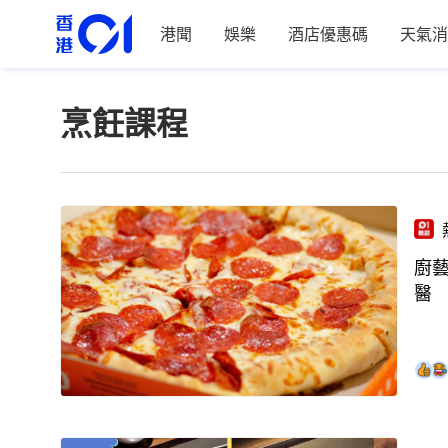
港聞
娛樂
酒店優惠碼
天氣消
烹飪課程
廚
醫