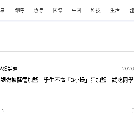
息
即時
熱榜
國際
中國
科技
生活
體
2026
熱爆話題
藝課做披薩需加鹽 學生不懂「3小撮」狂加鹽 試吃同學
2