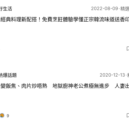
2022-08-09
好生活
精選
劇經典料理新配搭！免費烹飪體驗學懂正宗韓流味道送香
4
2020-12-13
熱爆話題
粉變飯焦、肉片炒唔熟 地獄廚神老公煮極無進步 人妻
9