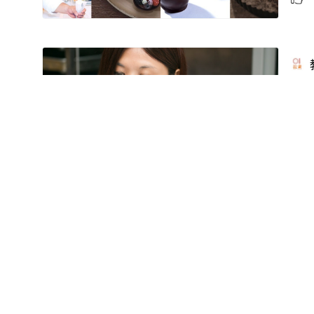
【
願
【