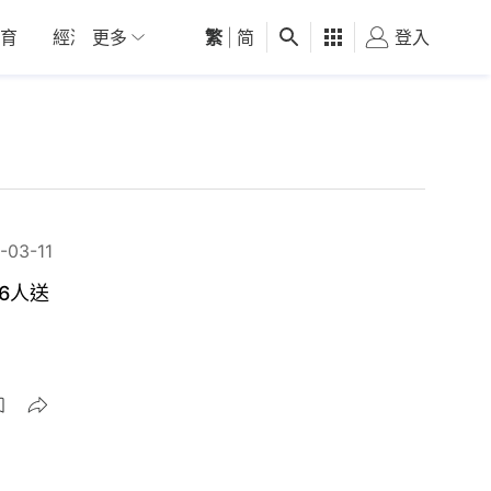
育
經濟
更多
01深圳
繁
觀點
|
简
健康
好食玩飛
登入
女
-03-11
6人送