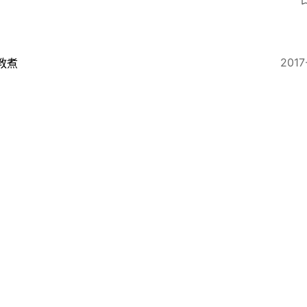
2017
教煮
無與倫比的美麗】師徒並肩至人生終點 怪師傅對阿柑的
2017
教煮
街市旅行】中廚帶路遊街市 一條龍學煮土炮廣東菜