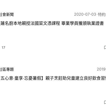
2020-07-03
社會新聞
特約
芝蓮名廚本地親授法國菜文憑課程 畢業學員獲頒執業證書
17
2019
社區專題
五心意‧童享‧忘憂暑假】親子烹飪助兒童建立良好飲食習