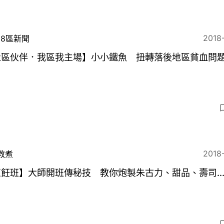
2018
18區新聞
社區伙伴．我區我主場】小小鐵魚 扭轉落後地區貧血問
2018
教煮
飪班】大師開班傳秘技 教你炮製朱古力、甜品、壽司.....