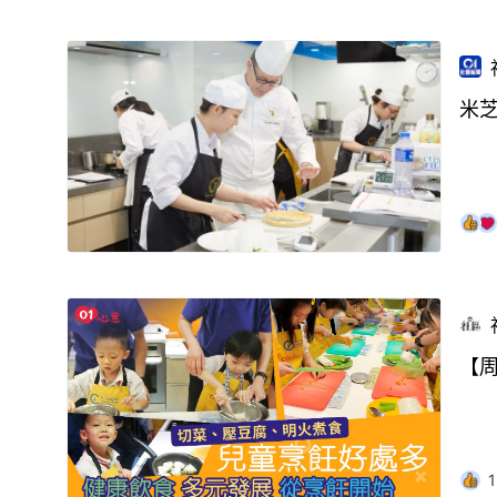
米
【周
1