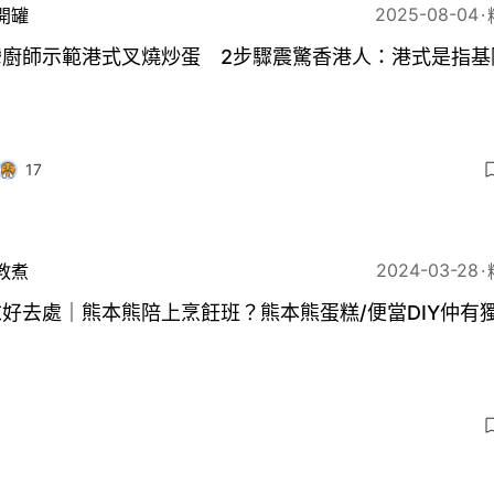
2025-08-04
開罐
灣廚師示範港式叉燒炒蛋 2步驟震驚香港人：港式是指基
17
2024-03-28
教煮
好去處｜熊本熊陪上烹飪班？熊本熊蛋糕/便當DIY仲有