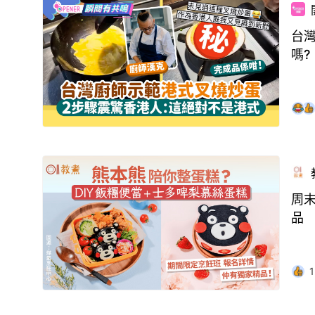
台
嗎?
周末
品
1