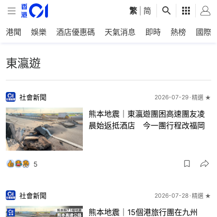
繁
|
简
港聞
娛樂
酒店優惠碼
天氣消息
即時
熱榜
國際
東瀛遊
社會新聞
2026-07-29
精選 ★
熊本地震｜東瀛遊團困高速團友凌
晨始返抵酒店 今一團行程改福岡
5
社會新聞
2026-07-28
精選 ★
熊本地震｜15個港旅行團在九州