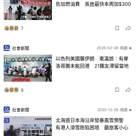
告加燃油費 長途最快本周加$300
7
社會新聞
2026-02-28
精選 ★
以色列美國襲伊朗 東瀛遊︰有摩
洛哥團未能回港 21團友滯留當地
8
社會新聞
2025-12-26
精選 ★
北海道日本海沿岸發暴風雪預警
有港人滑雪險陷困境 籲旅客小心