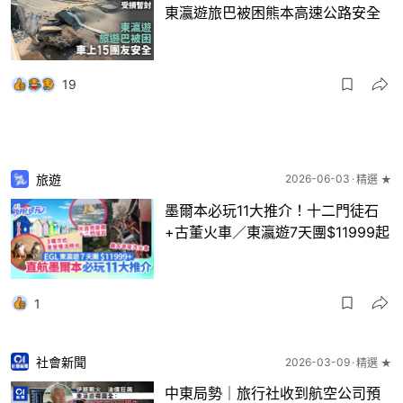
東瀛遊旅巴被困熊本高速公路安全
19
旅遊
2026-06-03
精選 ★
墨爾本必玩11大推介！十二門徒石
+古董火車／東瀛遊7天團$11999起
1
社會新聞
2026-03-09
精選 ★
中東局勢｜旅行社收到航空公司預