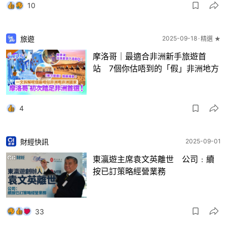
10
旅遊
2025-09-18
精選 ★
摩洛哥｜最適合非洲新手旅遊首
站 7個你估唔到的「假」非洲地方
4
財經快訊
2025-09-01
東瀛遊主席袁文英離世 公司﹕續
按已訂策略經營業務
33