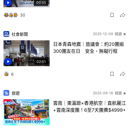
00:55
30
社會新聞
2025-12-09
精選 ★
日本青森地震｜旅議會：約20團逾
300團友在日 安全、無礙行程
02:01
6
旅遊
2025-09-18
精選 ★
雲南｜東瀛遊×香港航空｜直航麗江
+雲南深度團！6至7天團費$4999+