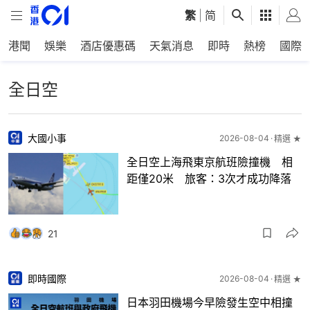
繁
|
简
港聞
娛樂
酒店優惠碼
天氣消息
即時
熱榜
國際
全日空
大國小事
2026-08-04
精選 ★
全日空上海飛東京航班險撞機 相
距僅20米 旅客：3次才成功降落
21
即時國際
2026-08-04
精選 ★
日本羽田機場今早險發生空中相撞