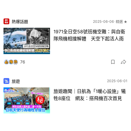
熱爆話題
2025-06-06
精選 ★
1971全日空58號班機空難：與自衛
隊飛機相撞解體 天空下起活人雨
76
旅遊
2025-06-01
旅遊趣聞｜日航為「1暖心設施」犧
牲8座位 網友：搭飛機百次首見
30