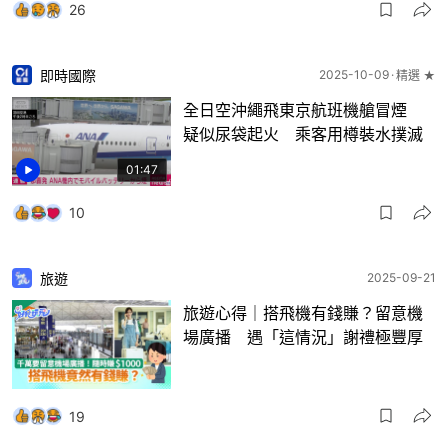
26
即時國際
2025-10-09
精選 ★
全日空沖繩飛東京航班機艙冒煙
疑似尿袋起火 乘客用樽裝水撲滅
01:47
10
旅遊
2025-09-21
旅遊心得｜搭飛機有錢賺？留意機
場廣播 遇「這情況」謝禮極豐厚
19