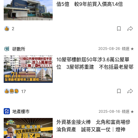
值5億 較9年前買入價高1.4倍
2
研數所
2025-08-26
精選 ★
10屋邨樓齡屆50年涉3.6萬公屋單
位 3屋邨將重建 不包括最老屋邨
17
地產樓市
2025-08-16
精選 ★
外資基金接火棒 北角和富商場慘
淪負資產 誠哥又贏一仗｜燈神