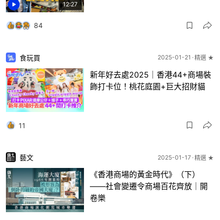
12:27
84
食玩買
2025-01-21
精選 ★
新年好去處2025｜香港44+商場裝
飾打卡位！桃花庭園+巨大招財貓
11
藝文
2025-01-17
精選 ★
《香港商場的黃金時代》（下）
——社會變遷令商場百花齊放｜開
卷樂