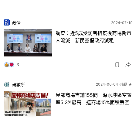
政情
2024-07-19
調查：近5成受訪者指疫後商場街市
人流減 新民黨倡政府減租
3
研數所
2024-06-04
精選 ★
屋邨商場吉舖155間 深水埗區空置
率5.3%最高 這商場15%面積丢空
8