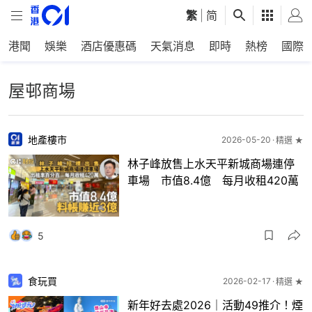
繁
|
简
港聞
娛樂
酒店優惠碼
天氣消息
即時
熱榜
國際
屋邨商場
地產樓市
2026-05-20
精選 ★
林子峰放售上水天平新城商場連停
車場 市值8.4億 每月收租420萬
5
食玩買
2026-02-17
精選 ★
新年好去處2026｜活動49推介！煙