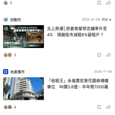
5
研數所
2025-01-08
精選 ★
北上熱潮│房委會屋邨吉舖率升至
4% 領展街市減租6%留租戶？
3
地產樓市
2024-11-04
「收租王」永倫賣宏景花園商場連
車位 叫價3.8億、半年劈7000萬
4