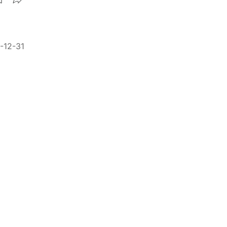
-12-31
成藉口
-11-29
即黑