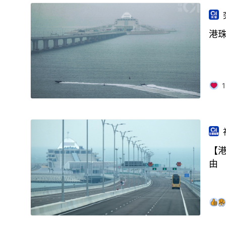
港
1
【
由