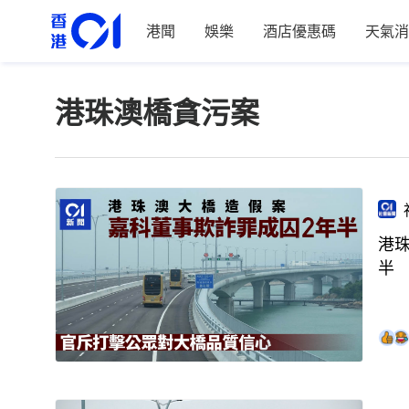
港聞
娛樂
酒店優惠碼
天氣消
港珠澳橋貪污案
港
半