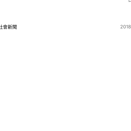
2018
社會新聞
珠澳大橋造假案 技術員認罪囚23月 官：為勢所迫不能
2018
隱形香港
港珠澳大橋】為趕竣工不顧安全 工友曬暈、口罩戴2小時