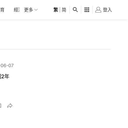
育
經濟
更多
01深圳
繁
觀點
|
简
健康
好食玩飛
登入
女
-06-07
2年