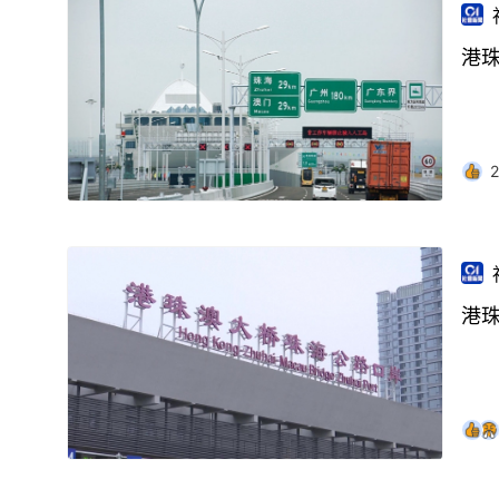
港
2
港