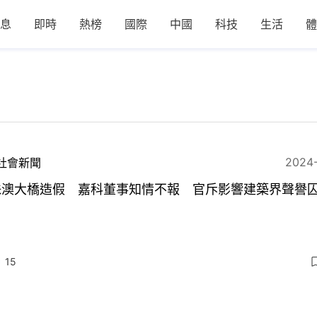
息
即時
熱榜
國際
中國
科技
生活
體
2024
社會新聞
珠澳大橋造假 嘉科董事知情不報 官斥影響建築界聲譽囚
15