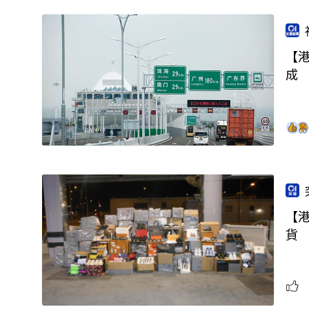
【
成
【港
貨