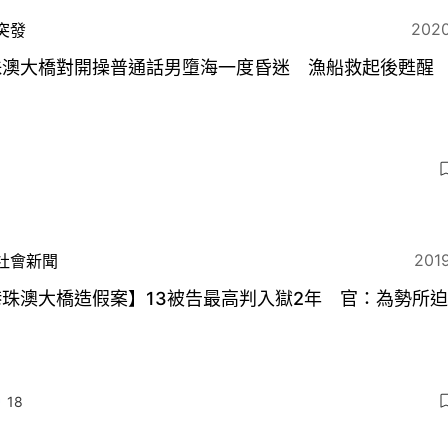
2020
突發
珠澳大橋對開操普通話男墮海一度昏迷 漁船救起後甦醒
2019
社會新聞
港珠澳大橋造假案】13被告最高判入獄2年 官：為勢所
18