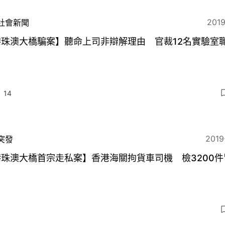
2019
社會新聞
港珠澳大橋騙案】聽命上司非辯解理由 官裁12名實驗室
14
2019
突發
珠澳大橋首宗走私案】香港海關拘貨車司機 檢3200件