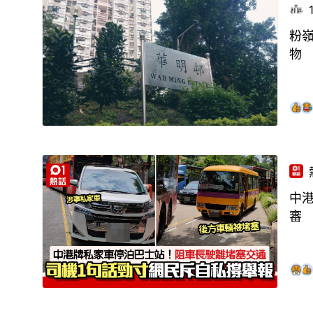
粉
物
中
審