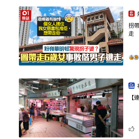
拐
走
【