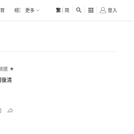
育
經濟
更多
01深圳
繁
觀點
|
简
健康
好食玩飛
登入
女
精選 ★
回復清