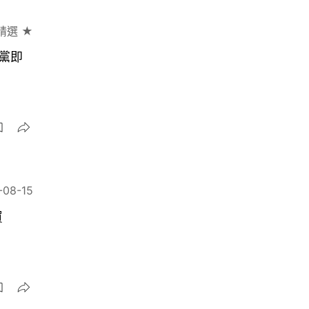
精選 ★
黨即
-08-15
買