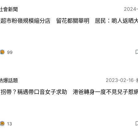
2024
社會新聞
康超市粉嶺規模縮分店 留花都關華明 居民：啲人返晒
99
2023-02-16
熱爆話題
有拐帶？稱遇帶口音女子求助 港爸轉身一度不見兒子惹
13