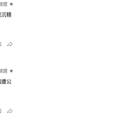
精選 ★
起沉積
精選 ★
講遭公