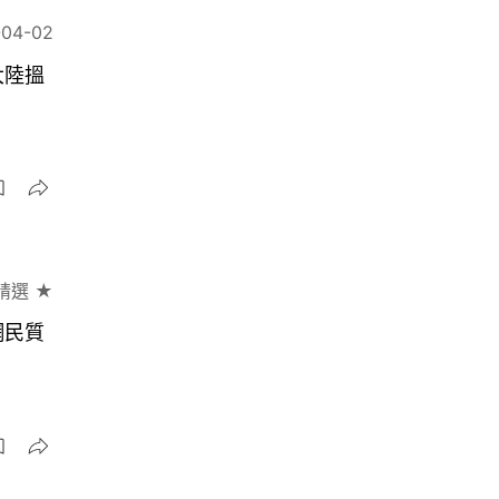
-04-02
大陸搵
精選 ★
網民質