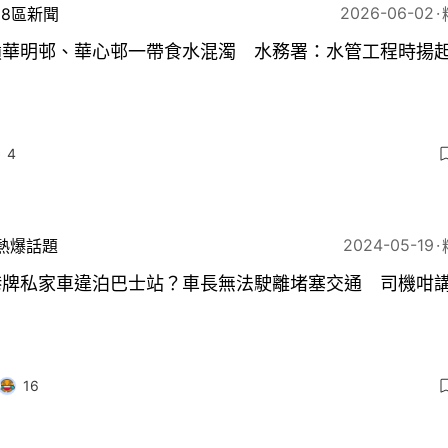
2026-06-02
18區新聞
嶺華明邨、華心邨一帶食水混濁 水務署：水管工程時揚
4
2024-05-19
熱爆話題
港牌私家車違泊巴士站？車長無法駛離堵塞交通 司機咁
16