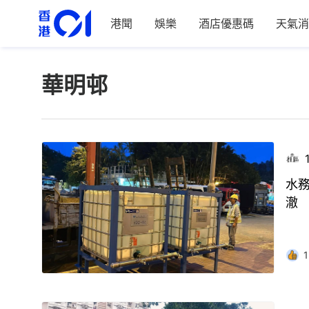
港聞
娛樂
酒店優惠碼
天氣消
華明邨
水
澈
1