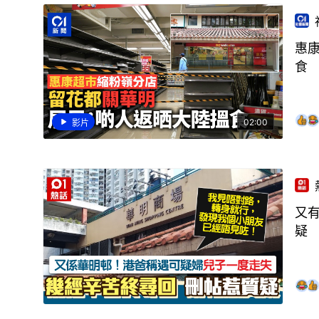
惠
食
02:00
影片
又
疑