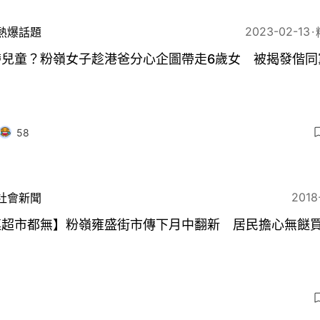
2023-02-13
熱爆話題
帶兒童？粉嶺女子趁港爸分心企圖帶走6歲女 被揭發偕同
58
2018
社會新聞
連超市都無】粉嶺雍盛街市傳下月中翻新 居民擔心無餸