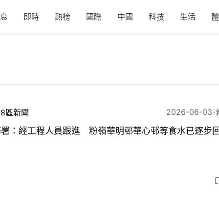
息
即時
熱榜
國際
中國
科技
生活
體
2026-06-03
18區新聞
務署：經工程人員跟進 粉嶺華明邨華心邨等食水已逐步