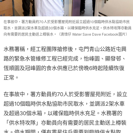
在事故中，署方動員約70人於受影響屋苑附近設立超過10個臨時供水點協助市民
取水，並調派2架水車及超過30個水箱，以確保臨時供水充足。供水特攻隊亦動員
向有需要的居民主動送上樽裝水。（滴惜仔 Water Save Dave Facebook圖片）
水務署稱，經工程團隊搶修後，屯門青山公路近屯興
路的緊急水管維修工程已經完成，怡峰園、顯發邨、
恆順園及冠峰園的食水供應已於傍晚6時起陸續恢復
正常。
在事故中，署方動員約70人於受影響屋苑附近，設立
超過10個臨時供水點協助市民取水，並調派2架水車
及超過30個水箱，以確保臨時供水充足。水務署的
「供水特攻隊」亦動員向有需要的居民主動送上樽裝
水。停水期間，僅有零星住戶需要到臨時供水點取