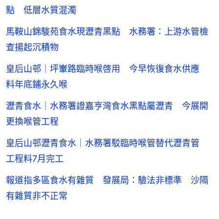
點 低層水質混濁
馬鞍山錦駿苑食水現瀝青黑點 水務署：上游水管檢
查揚起沉積物
皇后山邨｜坪輋路臨時喉啓用 今早恢復食水供應
料年底鋪永久喉
瀝青食水｜水務署證嘉亨灣食水黑點屬瀝青 今展開
更換喉管工程
皇后山邨瀝青食水｜水務署駁臨時喉管替代瀝青管
工程料7月完工
報道指多區食水有雜質 發展局：驗法非標準 沙隔
有雜質非不正常