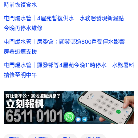
時前恢復食水
屯門爆水管｜4屋苑暫復供水 水務署發現新漏點
今晚再停水維修
屯門爆水管｜房委會：顯發邨逾800戶受停水影響
房署迅速支援
屯門爆水管｜顯發邨等4屋苑今晚11時停水 水務署料
搶修至明中午