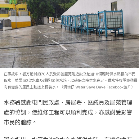
在事故中，署方動員約70人於受影響屋苑附近設立超過10個臨時供水點協助市民
取水，並調派2架水車及超過30個水箱，以確保臨時供水充足。供水特攻隊亦動員
向有需要的居民主動送上樽裝水。（滴惜仔 Water Save Dave Facebook圖片）
水務署感謝屯門民政處、房屋署、區議員及屋苑管理
處的協調，使維修工程可以順利完成，亦感謝受影響
市民的體諒。