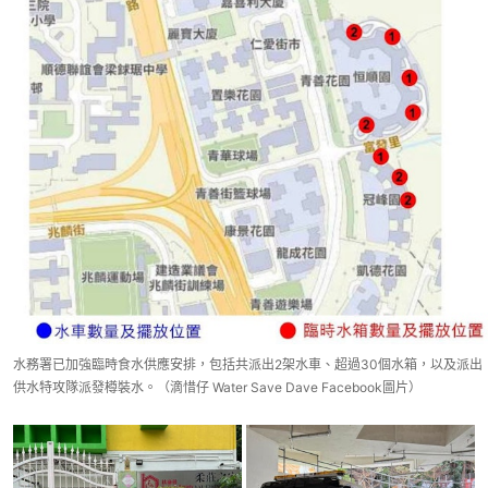
水務署已加強臨時食水供應安排，包括共派出2架水車、超過30個水箱，以及派出
供水特攻隊派發樽裝水。（滴惜仔 Water Save Dave Facebook圖片）