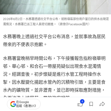
2026年6月2日，水務署透過社交平台公布，就粉嶺區部份用戶當日的供水出現混
濁情況，水務署已派工程人員密切跟進。（滴惜仔Facebook圖片）
水務署晚上透過社交平台公布消息，並就事故為居民
帶來的不便表示抱歉。
水務署當晚稍早時間公布，下午接獲報告指粉嶺華明
邨、華心邨、和合石一帶屋苑疑似出現食水混濁情
況。經調查後，初步懷疑是進行水管工程時操作水
掣，因水壓變化揚起水管內的沉積物引致，主要是食
水內的礦物質，並非瀝青，並已即時採取應對措施，
全面沖洗上述屋苑一帶的政府喉管 。
4
在Google
追蹤《香港01》