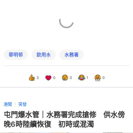
華明邨
飲用水
水務署
3
0
0
1
0
港聞
突發
屯門爆水管｜水務署完成搶修 供水傍
晚6時陸續恢復 初時或混濁