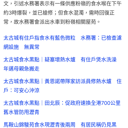
文，引述水務署表示有一條供應粉嶺的食水喉在下午
約3時爆裂，並已搶修；但食水混濁，需時回復正
常，故水務署會派出水車到粉嶺相關屋苑。
太古城有住戶指食水有藍色微粒 水務署：已檢查濾
網設施 無異常
太古城食水黑點｜疑塞壞熱水爐 有住戶煲水洗澡
年邁母親急搬走
太古城食水黑點｜黃恩諾帶隊家訪派員修熱水爐 住
戶：可安心沖涼
太古城食水黑點｜田北辰：促政府速換全港700公里
舊水管防甩瀝青
馬鞍山錦駿苑食水現瀝青後兩周 有居民稱仍見黑