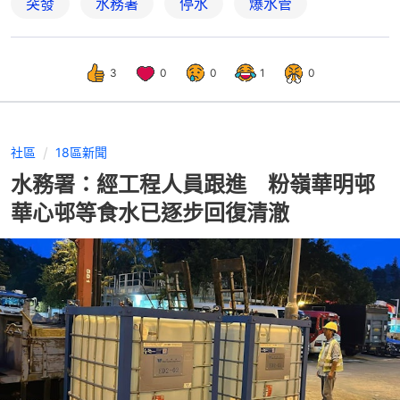
突發
水務署
停水
爆水管
3
0
0
1
0
社區
18區新聞
水務署：經工程人員跟進 粉嶺華明邨
華心邨等食水已逐步回復清澈