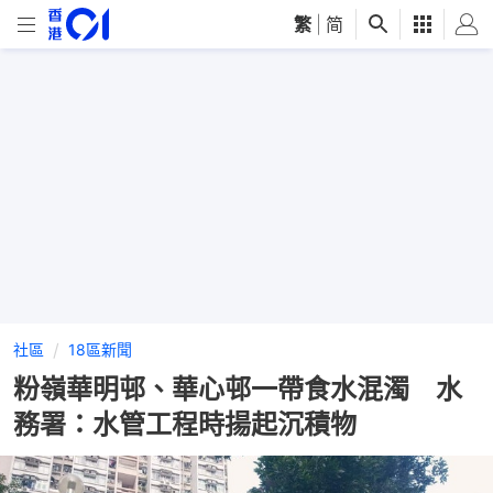
繁
|
简
社區
18區新聞
粉嶺華明邨、華心邨一帶食水混濁 水
務署：水管工程時揚起沉積物