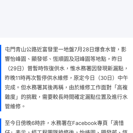
屯門青山公路近富發里一地盤7月28日爆食水管，影
響怡峰園、顯發邨、恆順園及冠峰園等地點，昨日
（29日）曾暫時恢復供水，惟水務署因發現新漏點，
昨晚11時再次暫停供水維修，原定今日（30日）中午
完成。但水務署其後再稱，由於維修工作面對「高複
雜度」的挑戰，需要較長時間確定漏點位置及進行水
管維修。
至今日傍晚6時許，水務署在Facebook專頁「滴惜
仔」表示，經工程團隊搶修後，怡峰園、顯發邨、恆