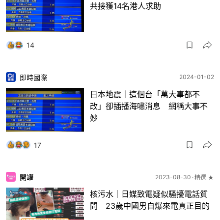
共接獲14名港人求助
14
即時國際
2024-01-02
日本地震｜這個台「萬大事都不
改」卻插播海嘯消息 網稱大事不
妙
17
開罐
2023-08-30
精選 ★
核污水｜日媒致電疑似騷擾電話質
問 23歲中國男自爆來電真正目的