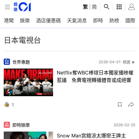
繁
|
简
港聞
娛樂
酒店優惠碼
天氣消息
即時
熱榜
國際
日本電視台
世界專題
2026-04-01
精選 ★
Netflix奪WBC棒球日本獨家播映權
惹議 免費電視轉播體育或成絕響
1
即時娛樂
2026-02-25
Snow Man宮舘涼太爆戀王牌主