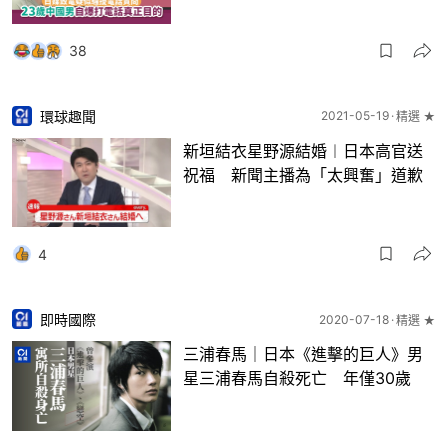
38
環球趣聞
2021-05-19
精選 ★
新垣結衣星野源結婚︱日本高官送
祝福 新聞主播為「太興奮」道歉
4
即時國際
2020-07-18
精選 ★
三浦春馬｜日本《進擊的巨人》男
星三浦春馬自殺死亡 年僅30歲