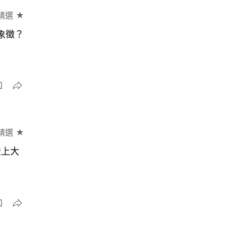
精選 ★
流象徵？
精選 ★
登上大