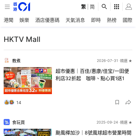
繁
|
简
港聞
娛樂
酒店優惠碼
天氣消息
即時
熱榜
國際
HKTV Mall
教煮
2026-07-31
精選 ★
超市優惠｜百佳/惠康/佳宝/一田便
利店32折起 咖啡、點心買1送1
14
食玩買
2025-09-24
精選 ★
颱風樺加沙｜8號風球超市營業時間