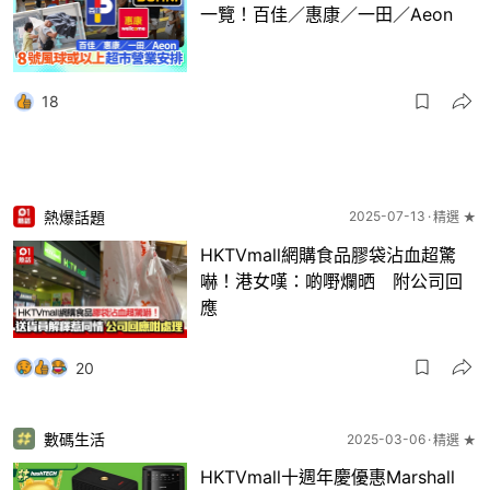
一覽！百佳／惠康／一田／Aeon
18
熱爆話題
2025-07-13
精選 ★
HKTVmall網購食品膠袋沾血超驚
嚇！港女嘆：啲嘢爛晒 附公司回
應
20
數碼生活
2025-03-06
精選 ★
HKTVmall十週年慶優惠Marshall