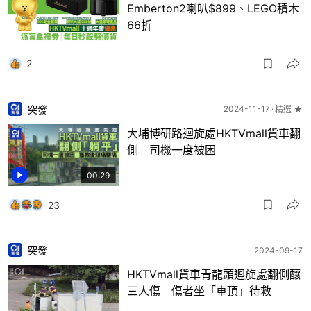
Emberton2喇叭$899、LEGO積木
66折
2
突發
2024-11-17
精選 ★
大埔博研路迴旋處HKTVmall貨車翻
側 司機一度被困
00:29
23
突發
2024-09-17
HKTVmall貨車青龍頭迴旋處翻側釀
三人傷 傷者坐「車頂」待救