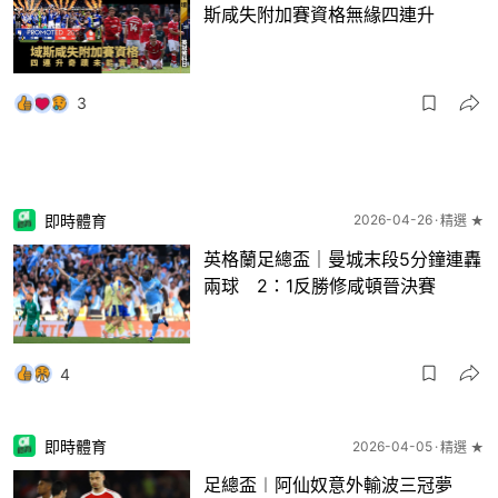
斯咸失附加賽資格無緣四連升
3
即時體育
2026-04-26
精選 ★
英格蘭足總盃｜曼城末段5分鐘連轟
兩球 2：1反勝修咸頓晉決賽
4
即時體育
2026-04-05
精選 ★
足總盃︱阿仙奴意外輸波三冠夢