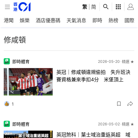
繁
|
简
港聞
娛樂
酒店優惠碼
天氣消息
即時
熱榜
國際
修咸頓
即時體育
2026-05-20
精選 ★
英冠｜修咸頓違規偷拍 失升班決
賽資格兼來季扣4分 米堡頂上
1
即時體育
2026-05-02
精選 ★
英冠煞科｜葉士域治重返英超 域