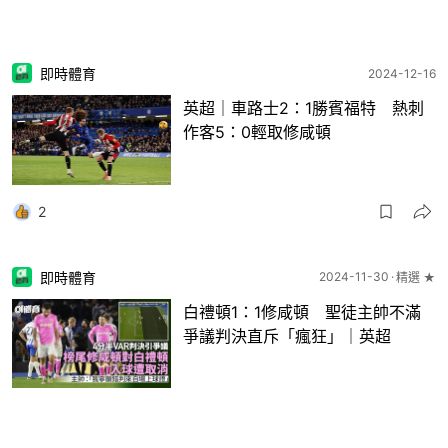
即時體育
2024-12-16
英超｜車路士2：1勝賓福特 熱刺
作客5：0輕取修咸頓
2
即時體育
2024-11-30
精選 ★
白禮頓1：1修咸頓 聖徒主帥不滿
爭議判決直斥「瘋狂」｜英超
7