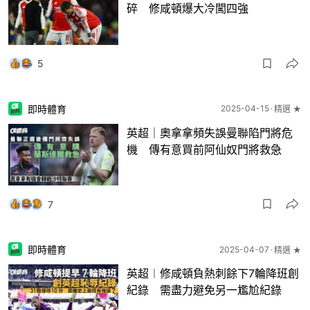
碎 修咸頓爆大冷闖四強
5
即時體育
2025-04-15
精選 ★
英超｜奧拿拿頻失誤曼聯陷門將危
機 傳有意買前阿仙奴門將救急
7
即時體育
2025-04-07
精選 ★
英超︱修咸頓負熱刺餘下7輪降班創
紀錄 需盡力避免另一尷尬紀錄