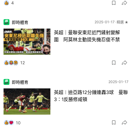
4
即時體育
2025-01-17
精選 ★
英超｜曼聯安東尼近門鏟射變解
圍 阿莫林主動提失機忍俊不禁
12
即時體育
2025-01-17
英超︱迪亞路12分鐘連轟3球 曼聯
3：1反勝修咸頓
10