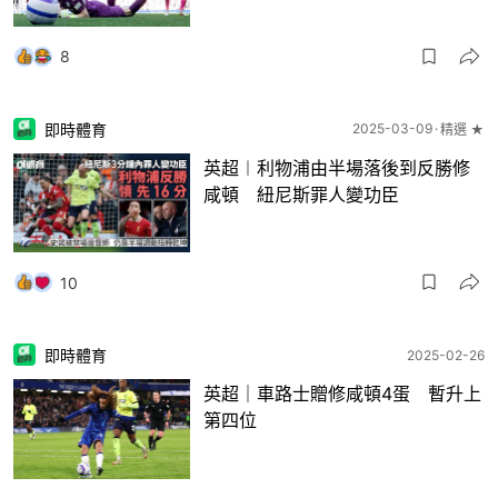
8
即時體育
2025-03-09
精選 ★
英超︱利物浦由半場落後到反勝修
咸頓 紐尼斯罪人變功臣
10
即時體育
2025-02-26
英超｜車路士贈修咸頓4蛋 暫升上
第四位