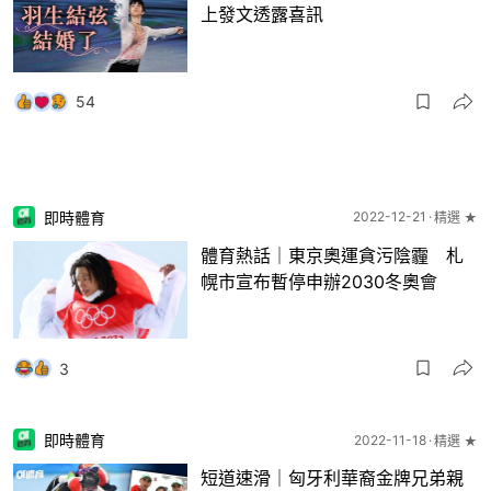
上發文透露喜訊
54
即時體育
2022-12-21
精選 ★
體育熱話｜東京奧運貪污陰霾 札
幌市宣布暫停申辦2030冬奧會
3
即時體育
2022-11-18
精選 ★
短道速滑｜匈牙利華裔金牌兄弟親