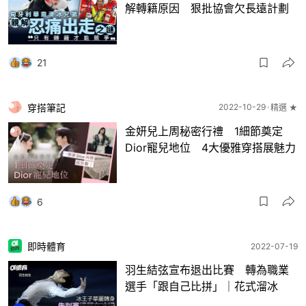
解轉籍原因 狠批協會欠長遠計劃
21
穿搭筆記
2022-10-29
精選 ★
金妍兒上周秘密行禮 1細節奠定
Dior寵兒地位 4大優雅穿搭展魅力
6
即時體育
2022-07-19
羽生結弦宣布退出比賽 轉為職業
選手「跟自己比拼」｜花式溜冰