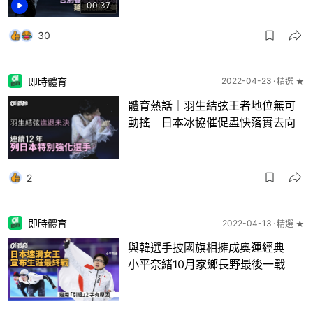
00:37
30
即時體育
2022-04-23
精選 ★
體育熱話｜羽生結弦王者地位無可
動搖 日本冰協催促盡快落實去向
2
即時體育
2022-04-13
精選 ★
與韓選手披國旗相擁成奧運經典
小平奈緒10月家鄉長野最後一戰