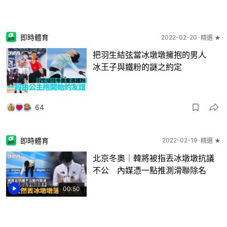
即時體育
2022-02-20
精選 ★
把羽生結弦當冰墩墩擁抱的男人
冰王子與鐵粉的謎之約定
64
即時體育
2022-02-19
精選 ★
北京冬奧｜韓將被指丟冰墩墩抗議
不公 內媒憑一點推測滑聯除名
00:50
285