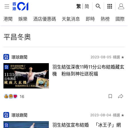
繁
|
简
港聞
娛樂
酒店優惠碼
天氣消息
即時
熱榜
國際
平昌冬奧
環球趣聞
2023-08-05
精選 ★
羽生結弦深夜11時11分公布結婚藏玄
機 粉絲到神社送祝福
16
環球趣聞
2023-08-04
精選 ★
羽生結弦宣布結婚 「冰王子」網