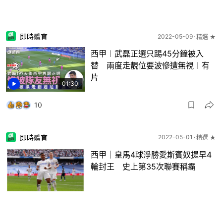
即時體育
2022-05-09
精選 ★
西甲︱武磊正選只踢45分鐘被入
替 兩度走靚位要波慘遭無視︱有
片
01:30
10
即時體育
2022-05-01
精選 ★
西甲｜皇馬4球淨勝愛斯賓奴提早4
輪封王 史上第35次聯賽稱霸
9