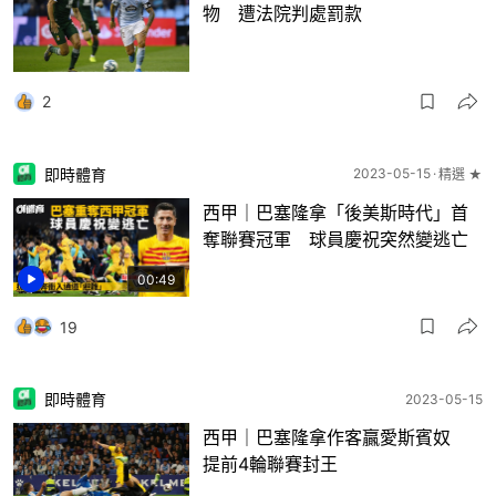
物 遭法院判處罰款
2
即時體育
2023-05-15
精選 ★
西甲｜巴塞隆拿「後美斯時代」首
奪聯賽冠軍 球員慶祝突然變逃亡
00:49
19
即時體育
2023-05-15
西甲｜巴塞隆拿作客贏愛斯賓奴
提前4輪聯賽封王