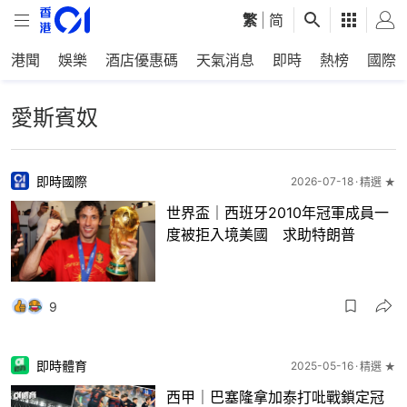
繁
|
简
港聞
娛樂
酒店優惠碼
天氣消息
即時
熱榜
國際
愛斯賓奴
即時國際
2026-07-18
精選 ★
世界盃｜西班牙2010年冠軍成員一
度被拒入境美國 求助特朗普
9
即時體育
2025-05-16
精選 ★
西甲｜巴塞隆拿加泰打吡戰鎖定冠