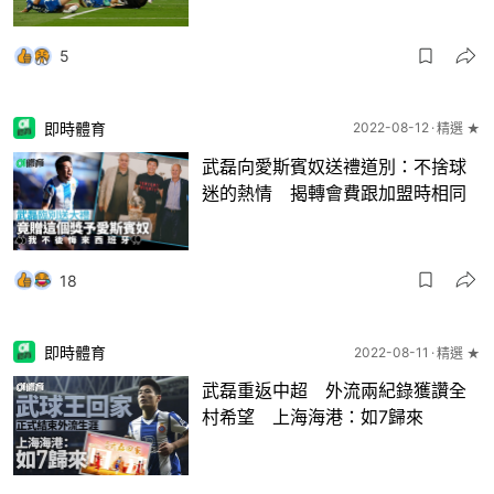
5
即時體育
2022-08-12
精選 ★
武磊向愛斯賓奴送禮道別：不捨球
迷的熱情 揭轉會費跟加盟時相同
18
即時體育
2022-08-11
精選 ★
武磊重返中超 外流兩紀錄獲讚全
村希望 上海海港：如7歸來