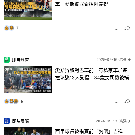
軍 愛斯賓奴奇招阻慶祝
7
即時體育
2025-05-16
精選 ★
愛斯賓奴對巴塞前 有私家車加速
撞球迷13人受傷 34歲女司機被捕
5
即時國際
2024-09-13
精選 ★
西甲球員被指賽前「胸襲」吉祥