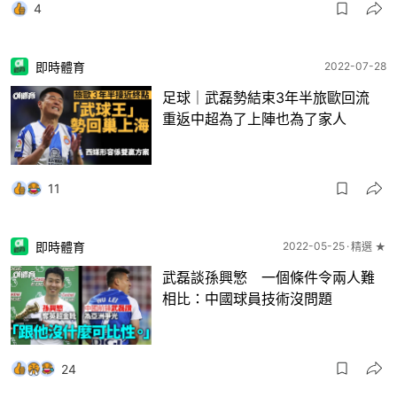
4
即時體育
2022-07-28
足球｜武磊勢結束3年半旅歐回流
重返中超為了上陣也為了家人
11
即時體育
2022-05-25
精選 ★
武磊談孫興慜 一個條件令兩人難
相比：中國球員技術沒問題
24