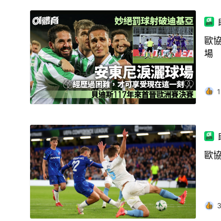
歐協
場
1
歐