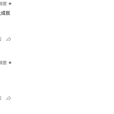
精選 ★
大成就
精選 ★