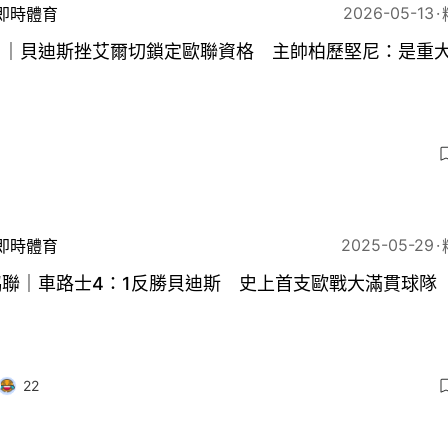
2026-05-13
即時體育
甲｜貝迪斯挫艾爾切鎖定歐聯資格 主帥柏歷堅尼：是重
3
2025-05-29
即時體育
協聯｜車路士4：1反勝貝迪斯 史上首支歐戰大滿貫球隊
22