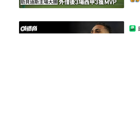
歐
球
西