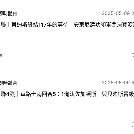
2025-05-09
即時體育
聯｜貝迪斯終結117年的等待 安東尼建功領軍闖決賽淚
8
2025-05-09
即時體育
協聯4強｜車路士兩回合5：1淘汰佐加頓斯 與貝迪斯晉
3