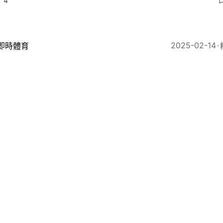
4
2025-02-14
即時體育
協聯｜安東尼外借貝迪斯再建功作客挫真特 離開曼聯三
4
2025-02-03
即時體育
甲｜安東尼外借貝迪斯首戰即獲選MVP 右路屢次發難表