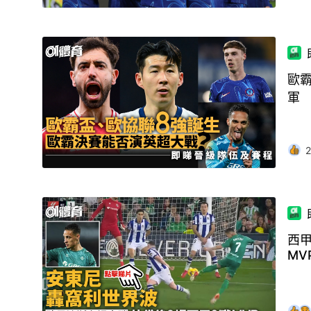
歐
軍
2
西
MV