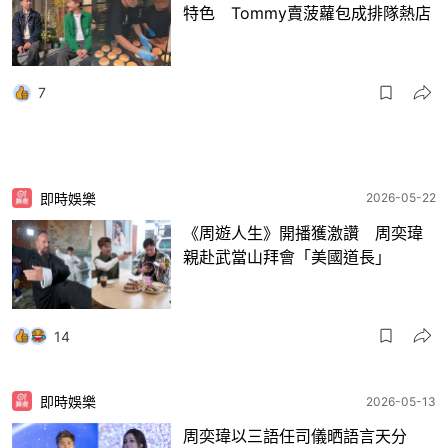
特色 Tommy賣菠蘿包成排隊熱店
7
即時娛樂
2026-05-22
《周遊人生》開播獲激讚 周奕瑋
親赴武當山拜會「美國道長」
14
即時娛樂
2026-05-13
周奕瑋以三語任司儀晒語言天分