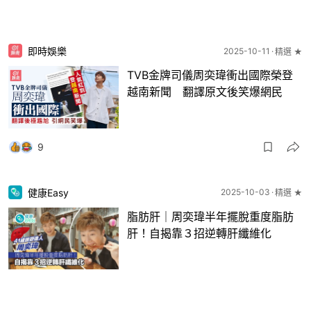
即時娛樂
2025-10-11
精選 ★
TVB金牌司儀周奕瑋衝出國際榮登
越南新聞 翻譯原文後笑爆網民
9
健康Easy
2025-10-03
精選 ★
脂肪肝｜周奕瑋半年擺脫重度脂肪
肝！自揭靠３招逆轉肝纖維化
22