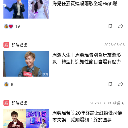
海兒任嘉賓連唱兩歌全場High爆
19
即時娛樂
2026-05-06
周遊人生｜周奕瑋告別食玩旅遊形
象 轉型打造知性節目自爆有壓力
6
即時娛樂
2026-03-03
精選 ★
周奕瑋苦等20年終踏上紅館做司儀
零失誤 感觸爆棚：終於圓夢