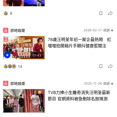
9
即時娛樂
2026-02-17
精選 ★
78歲汪明荃年初一屋企最熱鬧 紅
噹噹拍開箱片手顫抖健康惹關注
01:43
14
即時娛樂
2025-11-26
精選 ★
TVB力捧小生離奇消失汪明荃最新
節目 官網資料被急刪除名掀猜測