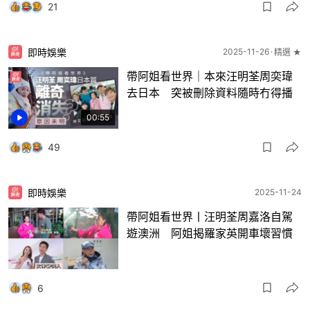
21
即時娛樂
2025-11-26
精選 ★
帶阿姐看世界｜本來汪明荃周奕瑋
去日本 突被刪除資料隨時冇得播
00:55
49
即時娛樂
2025-11-24
帶阿姐看世界丨汪明荃周嘉洛自駕
遊澳洲 阿姐揭羅家英開車壞習慣
6