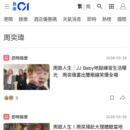
繁
|
简
港聞
娛樂
酒店優惠碼
天氣消息
即時
熱榜
國際
周奕瑋
即時娛樂
2026-05-28
周遊人生｜JJ Baby地獄練習生活曝
光 周奕瑋畫出雙眼線笑爆全場
5
即時娛樂
2026-05-26
周遊人生丨周奕瑋赴大理體驗當地