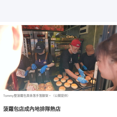
Tommy整菠蘿包真係落手落腳架。（公關提供）
菠蘿包店成內地排隊熱店