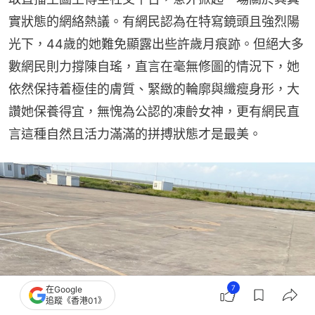
實狀態的網絡熱議。有網民認為在特寫鏡頭且強烈陽
光下，44歲的她難免顯露出些許歲月痕跡。但絕大多
數網民則力撐陳自瑤，直言在毫無修圖的情況下，她
依然保持着極佳的膚質、緊緻的輪廓與纖瘦身形，大
讚她保養得宜，無愧為公認的凍齡女神，更有網民直
言這種自然且活力滿滿的拼搏狀態才是最美。
7
在Google
追蹤《香港01》