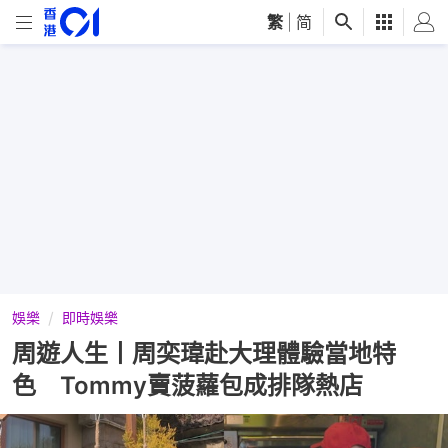
繁
|
简
娛樂
即時娛樂
周遊人生丨周奕瑋赴大理體驗當地特
色 Tommy賣菠蘿包成排隊熱店