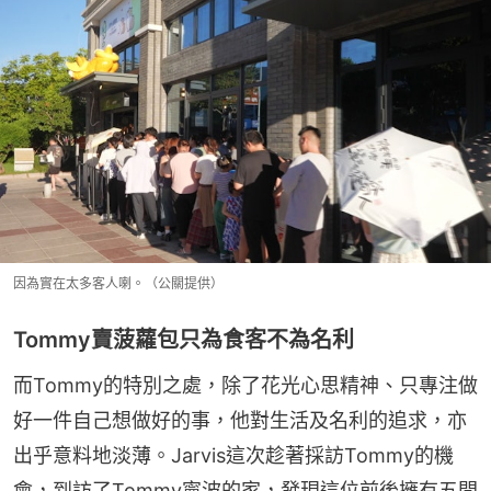
因為實在太多客人喇。（公關提供）
Tommy賣菠蘿包只為食客不為名利
而Tommy的特別之處，除了花光心思精神、只專注做
好一件自己想做好的事，他對生活及名利的追求，亦
出乎意料地淡薄。Jarvis這次趁著採訪Tommy的機
會，到訪了Tommy寧波的家，發現這位前後擁有五間