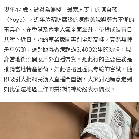
現年44歲、被譽為無綫「最索人妻」的陳自瑤
（Yoyo），近年憑藉防腐級的凍齡美貌與努力不懈的
事業心，在香港及內地人氣全面飆升，帶貨成績有目
共睹。近日，她的事業版圖再創全新高峰，竟然無懼
舟車勞頓，遠赴距離香港超過3,400公里的新疆，現
身當地街頭開展戶外直播帶貨。她此行的主要任務是
推銷當地特產葡萄，如此破格且極具考驗的嘗試，隨
即吸引大批網民湧入直播間圍觀，大家對她願意走到
如此偏遠地區工作的拼搏精神紛紛表示佩服。