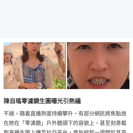
陳自瑤零濾鏡生圖曝光引熱議
不過，隨着直播熱度持續攀升，有部分網民將焦點放
在她在「零濾鏡」戶外鏡頭下的容貌上，甚至刻意截
取直播生圖上傳至社交平台，意外掀起一場關於其真