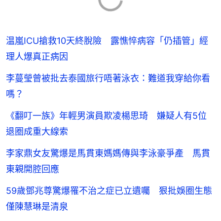
温嵐ICU搶救10天終脫險 露憔悴病容「仍插管」經
理人爆真正病因
李蔓瑩曾被批去泰國旅行唔著泳衣：難道我穿給你看
嗎？
《翻叮一族》年輕男演員欺凌楊思琦 嫌疑人有5位
退圈成重大線索
李家鼎女友驚爆是馬貫東媽媽傳與李泳豪爭產 馬貫
東親開腔回應
59歲鄧兆尊驚爆罹不治之症已立遺囑 狠批娛圈生態
僅陳慧琳是清泉