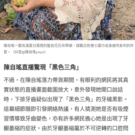
陳自瑤一襲充滿夏日風情的藍色花花吊帶裙，頭戴白色喱士圍巾並身披同系列的外
套。（抖音@陳自瑤yoyo）
陳自瑤直播驚現「黑色三角」
不過，在陳自瑤落力帶貨期間，有眼利的網民將其真
實狀態的直播畫面截圖放大，意外發現她開口說話
時，下排牙齒疑似出現了「黑色三角」的牙縫黑影。
這幕細節隨即引發網絡熱議，有人猜測她是否有吸煙
習慣導致牙齒變色，亦有許多網民擔心她是出現了牙
齦萎縮的症狀。由於牙齦萎縮屬於不可逆轉的口腔問