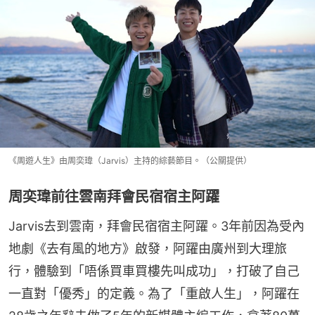
《周遊人生》由周奕瑋（Jarvis）主持的綜藝節目。（公關提供）
周奕瑋前往雲南拜會民宿宿主阿躍
Jarvis去到雲南，拜會民宿宿主阿躍。3年前因為受內
地劇《去有風的地方》啟發，阿躍由廣州到大理旅
行，體驗到「唔係買車買樓先叫成功」，打破了自己
一直對「優秀」的定義。為了「重啟人生」，阿躍在