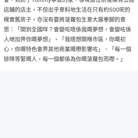
店舖的店主，不但出乎意料地生活在只有約500呎的
樸實舊房子，亦沒有要將菠蘿包生意大展拳腳的意
思：「開到全國咩？會變咗唔係我嘅夢想，會變咗係
人哋加畀你嘅夢想」、「我唔想開喺市區，你嘅初
心，你嘅特色會畀其他商業嘅嘢影響咗」、「每一個
排隊等緊嘅人，每一個都係為你嘅菠蘿包而嚟。」