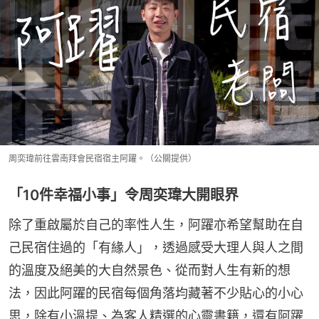
周奕瑋前往雲南拜會民宿宿主阿躍。（公關提供）
「10件幸福小事」令周奕瑋大開眼界
除了重啟屬於自己的率性人生，阿躍亦希望幫助在自
己民宿住過的「有緣人」，透過感受大理人與人之間
的溫度及絕美的大自然景色、從而對人生有新的想
法，因此阿躍的民宿每個角落均藏著不少貼心的小心
思，除有小溫提、為客人精選的心靈書籍，還有阿躍