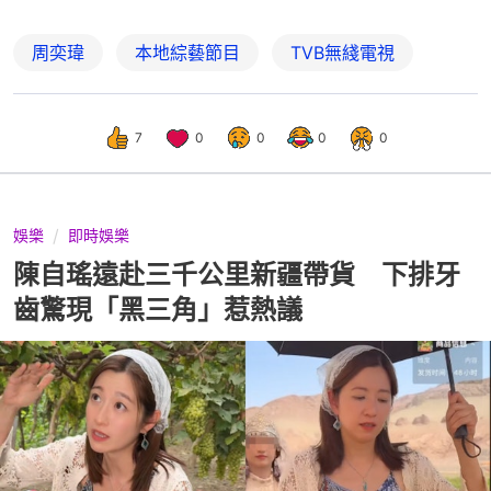
周奕瑋
本地綜藝節目
TVB無綫電視
7
0
0
0
0
娛樂
即時娛樂
陳自瑤遠赴三千公里新疆帶貨 下排牙
齒驚現「黑三角」惹熱議