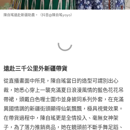
陳自瑤遠赴新疆助農。（抖音@陳自瑤yoyo）
遠赴三千公里外新疆帶貨
從直播畫面中所見，陳自瑤當日的造型可謂別出心
裁，她悉心穿上一襲充滿夏日浪漫風情的藍色花花吊
帶裙，頭戴白色喱士圍巾並身披同系列外套，在充滿
異國情調的新疆街頭顯得仙氣飄飄，極具視覺效果。
在帶貨過程中，陳自瑤更是全情投入、毫無女神架
子，為了落力推銷商品，她在鏡頭前不斷手舞足蹈、