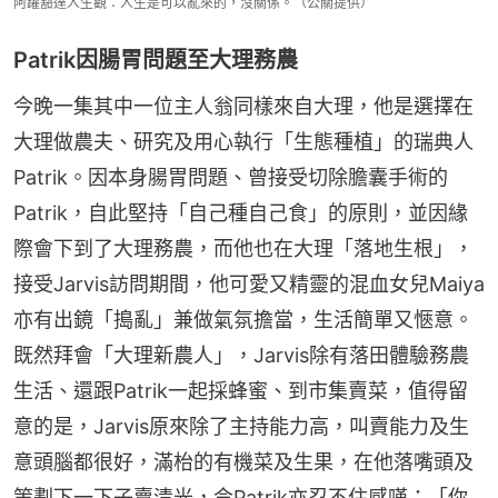
阿躍豁達人生觀：人生是可以亂來的，沒關係。（公關提供）
Patrik因腸胃問題至大理務農
今晚一集其中一位主人翁同樣來自大理，他是選擇在
大理做農夫、研究及用心執行「生態種植」的瑞典人
Patrik。因本身腸胃問題、曾接受切除膽囊手術的
Patrik，自此堅持「自己種自己食」的原則，並因緣
際會下到了大理務農，而他也在大理「落地生根」，
接受Jarvis訪問期間，他可愛又精靈的混血女兒Maiya
亦有出鏡「搗亂」兼做氣氛擔當，生活簡單又愜意。
既然拜會「大理新農人」，Jarvis除有落田體驗務農
生活、還跟Patrik一起採蜂蜜、到市集賣菜，值得留
意的是，Jarvis原來除了主持能力高，叫賣能力及生
意頭腦都很好，滿枱的有機菜及生果，在他落嘴頭及
策劃下一下子賣清光，令Patrik亦忍不住感嘆：「你