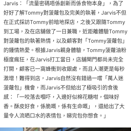
Jarvis：「流量密碼唔係創新而係食物本身」，為了
好好了解Tommy對菠蘿包及完美的執著，Jarvis不但
在正式採訪Tommy前暗地探店，之後又跟隨Tommy
到工場，及在店舖做了一日兼職，近距離體驗Tommy
對菠蘿包的執著熱情，以及顧客對「Tommy菠蘿包」
的鍾情熱愛。根據Jarvis親身體驗，Tommy菠蘿油粉
極度瘋狂，在Jarvis打工當日，店舖閘門都尚未完全
打開，顧客已一窩蜂衝到收銀處，而且人潮更是每秒
激增！難得到店，Jarvis自然沒有錯過一嚐「萬人迷
菠蘿包」機會，而Jarvis不但給出了極吸引的食後
感：「一咬落去嗰吓，入邊好似棉花糖咁，個味好
香。酥皮好食，係脆嘅，係有生命嘅」，還給出了大
量令人流晒口水的表情包，睇完包你想食。」