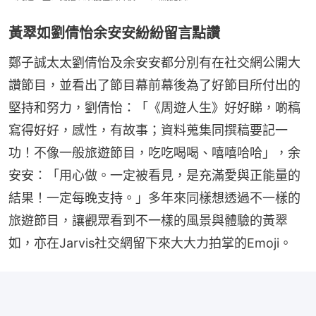
黃翠如劉倩怡余安安紛紛留言點讚
鄭子誠太太劉倩怡及余安安都分別有在社交網公開大
讚節目，並看出了節目幕前幕後為了好節目所付出的
堅持和努力，劉倩怡：「《周遊人生》好好睇，啲稿
寫得好好，感性，有故事；資料蒐集同撰稿要記一
功！不像一般旅遊節目，吃吃喝喝、嘻嘻哈哈」，余
安安：「用心做。一定被看見，是充滿愛與正能量的
結果！一定每晚支持。」多年來同樣想透過不一樣的
旅遊節目，讓觀眾看到不一樣的風景與體驗的黃翠
如，亦在Jarvis社交網留下來大大力拍掌的Emoji。