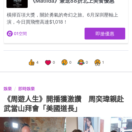
4
0
0
0
1
娛樂
即時娛樂
《周遊人生》開播獲激讚 周奕瑋親赴
武當山拜會「美國道長」