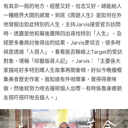
有其非一般的地方，經歷又好、信念又好，總能給人
一種眼界大開的感覺。到底《周遊人生》是如何在外
地發掘出如此特別的人生，主持Jarvis接受官方訪問
時，透露是他和幕後團隊四出尋找特別「人生」、及
經歷多番商討後得出的結果，Jarvis更坦言，很多時
候是透過「人搭人」，看看能否聯絡上Target的受訪
對象，堪稱「綜藝版尋人記」。Jarvis：「主要係大
家搵咗好多特別嘅人生故事再開會傾，好似今晚播嗰
集美食歷史作家，我知道有件咁嘅事，覺得得意咪
做，然後就努力咁去搵呢個人出嚟，有時係靠身邊朋
友搭吓搭吓咁去搵人。」