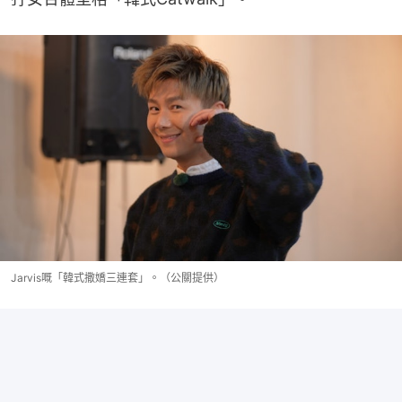
Jarvis嘅「韓式撒嬌三連套」。（公關提供）