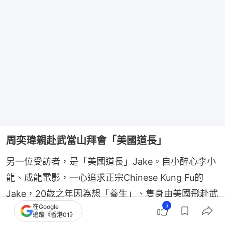
周奕瑋親赴武當山拜會「美國道長」
另一位受訪者，是「美國道長」Jake。自小醉心李小
龍、成龍電影，一心追求正宗Chinese Kung Fu的
Jake，20歲之年因為想「養生」、隻身由美國飛赴武
5
在Google
當山，憑藉真誠及堅持接任成為「武當三丯派」第十
追蹤《香港01》