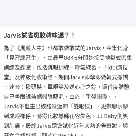
Jarvis試雀斑妝韓味濃？！
為了《周遊人生》乜都敢做敢試的Jarvis，今集化身
「見習練習生」、由晨早0845分開始接受地獄式密集
訓練及課堂，包括跳唱訓練、呼氣練習、「Idol演技
堂」及神級化妝術等。期間Jarvis即學即做韓式撒嬌
三連套：撥頭髮、單眼笑及送心心之餘，還首度體驗
自己畫眼線兼黐假眼睫毛，由於「手殘關係」，
Jarvis不但畫出詼諧味濃的「雙眼線」，更黐膠水膠
到成眼都係，嚇得化妝導師花容失色、JJ Baby則笑
到肚痛。最終Jarvis還會試化近年大熱的雀斑妝，與
孖女合體型格「韓式Catwalk」。