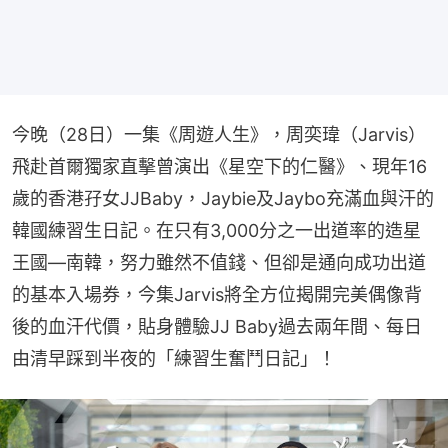
今晚（28日）一集《周遊人生》，周奕瑋（Jarvis）
飛赴首爾獨家直擊曾演出《星空下的仁醫》、現年16
歲的香港孖女JJBaby，Jaybie及Jaybo充滿血與汗的
韓國練習生日記。在只有3,000分之一出道率的造星
王國—南韓，努力雖然不值錢、但卻是通向成功出道
的基本入場券，今集Jarvis將全方位揭開完美偶像背
後的血汗代價，貼身體驗JJ Baby過去兩年間、每日
由清早踩到半夜的「練習生奮鬥日記」！