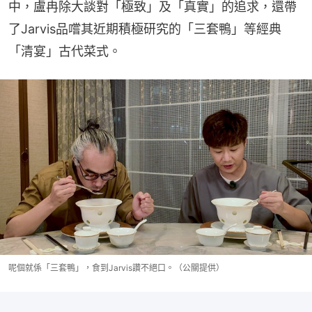
中，盧冉除大談對「極致」及「真實」的追求，還帶
了Jarvis品嚐其近期積極研究的「三套鴨」等經典
「清宴」古代菜式。
呢個就係「三套鴨」，食到Jarvis讚不絕口。（公關提供）