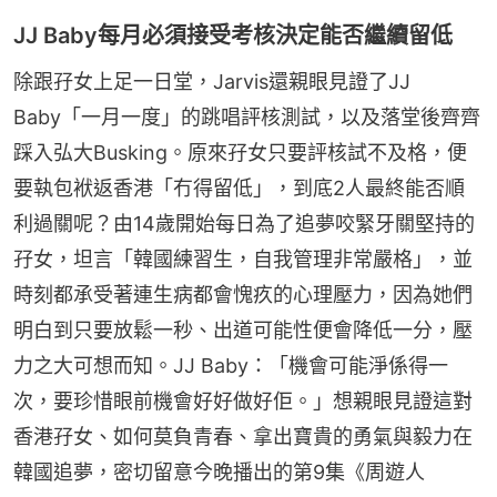
JJ Baby每月必須接受考核決定能否繼續留低
除跟孖女上足一日堂，Jarvis還親眼見證了JJ 
Baby「一月一度」的跳唱評核測試，以及落堂後齊齊
踩入弘大Busking。原來孖女只要評核試不及格，便
要執包袱返香港「冇得留低」，到底2人最終能否順
利過關呢？由14歲開始每日為了追夢咬緊牙關堅持的
孖女，坦言「韓國練習生，自我管理非常嚴格」，並
時刻都承受著連生病都會愧疚的心理壓力，因為她們
明白到只要放鬆一秒、出道可能性便會降低一分，壓
力之大可想而知。JJ Baby：「機會可能淨係得一
次，要珍惜眼前機會好好做好佢。」想親眼見證這對
香港孖女、如何莫負青春、拿出寶貴的勇氣與毅力在
韓國追夢，密切留意今晚播出的第9集《周遊人