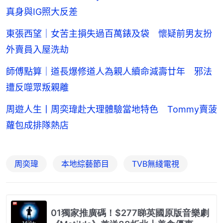
真身與IG照大反差
東張西望｜女苦主損失過百萬錶及袋 懷疑前男友扮
外賣員入屋洗劫
師傅點算｜道長爆修道人為親人續命減壽廿年 邪法
遭反噬眾叛親離
周遊人生丨周奕瑋赴大理體驗當地特色 Tommy賣菠
蘿包成排隊熱店
周奕瑋
本地綜藝節目
TVB無綫電視