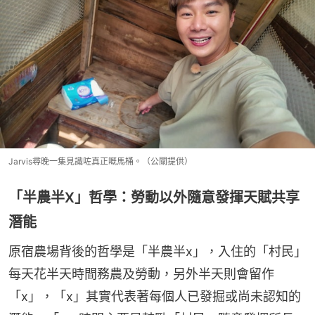
Jarvis尋晚一集見識咗真正嘅馬桶。（公關提供）
「半農半X」哲學：勞動以外隨意發揮天賦共享
潛能
原宿農場背後的哲學是「半農半x」，入住的「村民」
每天花半天時間務農及勞動，另外半天則會留作
「x」，「x」其實代表著每個人已發掘或尚未認知的