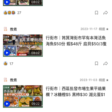
08:02
27
教煮
2023-11-17
精選 ★
行街市｜筲箕灣街市罕有本灣活魚
海魚$50份 蝦$48斤 扇貝$50/3隻
08:02
17
教煮
2023-11-03
精選 ★
行街市｜西區批發市場生果平過果
欄？冰糖橙$5 黑柿$30 湖北蛋$1
09:22