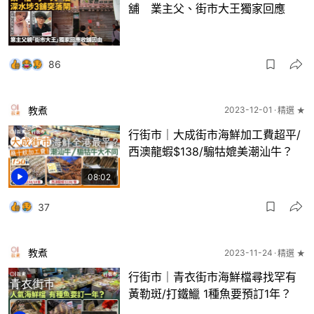
舖 業主父、街市大王獨家回應
86
教煮
2023-12-01
精選 ★
行街市｜大成街市海鮮加工費超平/
西澳龍蝦$138/騸牯媲美潮汕牛？
08:02
37
教煮
2023-11-24
精選 ★
行街市｜青衣街市海鮮檔尋找罕有
黃勒斑/打鐵鱲 1種魚要預訂1年？