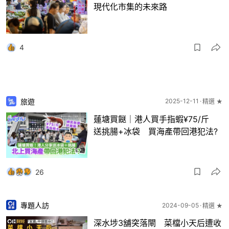
現代化市集的未來路
4
旅遊
2025-12-11
精選 ★
蓮塘買餸｜港人買手指蝦¥75/斤
送挑腸+冰袋 買海產帶回港犯法?
26
專題人訪
2024-09-05
精選 ★
深水埗3舖突落閘 菜檔小天后遭收