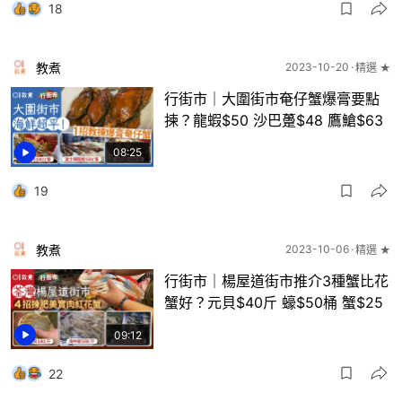
18
教煮
2023-10-20
精選 ★
行街市｜大圍街市奄仔蟹爆膏要點
揀？龍蝦$50 沙巴躉$48 鷹䱽$63
08:25
19
教煮
2023-10-06
精選 ★
行街市｜楊屋道街市推介3種蟹比花
蟹好？元貝$40斤 蠔$50桶 蟹$25
09:12
22