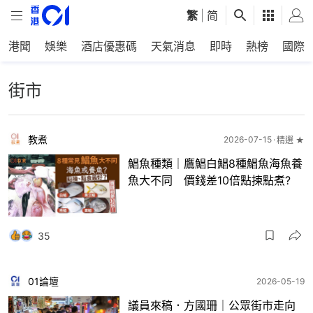
繁
|
简
港聞
娛樂
酒店優惠碼
天氣消息
即時
熱榜
國際
街市
教煮
2026-07-15
精選 ★
鯧魚種類｜鷹鯧白鯧8種鯧魚海魚養
魚大不同 價錢差10倍點揀點煮?
35
01論壇
2026-05-19
議員來稿．方國珊｜公眾街市走向