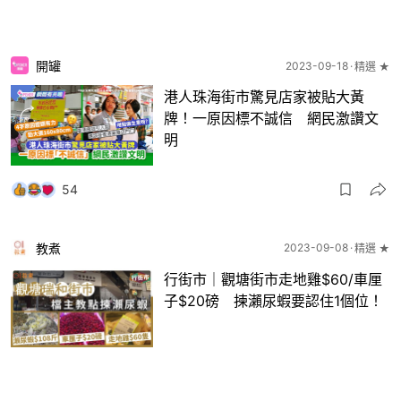
開罐
2023-09-18
精選 ★
港人珠海街市驚見店家被貼大黃
牌！一原因標不誠信 網民激讚文
明
54
教煮
2023-09-08
精選 ★
行街市｜觀塘街市走地雞$60/車厘
子$20磅 揀瀨尿蝦要認住1個位！
38