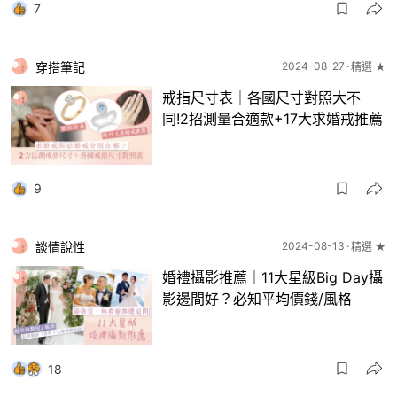
7
穿搭筆記
2024-08-27
精選 ★
戒指尺寸表｜各國尺寸對照大不
同!2招測量合適款+17大求婚戒推薦
9
談情說性
2024-08-13
精選 ★
婚禮攝影推薦｜11大星級Big Day攝
影邊間好？必知平均價錢/風格
18