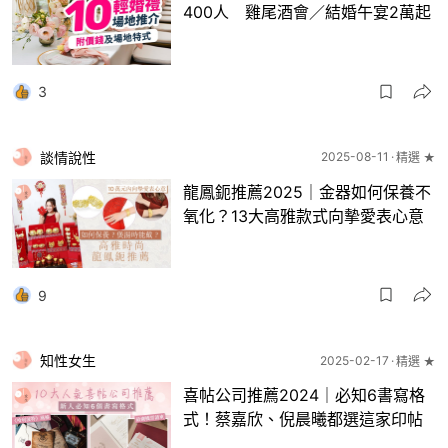
400人 雞尾酒會／結婚午宴2萬起
3
談情說性
2025-08-11
精選 ★
龍鳳鈪推薦2025｜金器如何保養不
氧化？13大高雅款式向摰愛表心意
9
知性女生
2025-02-17
精選 ★
喜帖公司推薦2024｜必知6書寫格
式！蔡嘉欣、倪晨曦都選這家印帖