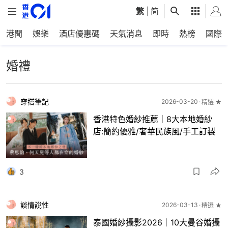
繁
|
简
港聞
娛樂
酒店優惠碼
天氣消息
即時
熱榜
國際
婚禮
穿搭筆記
2026-03-20
精選 ★
香港特色婚紗推薦｜8大本地婚紗
店:簡約優雅/奢華民族風/手工訂製
3
談情說性
2026-03-13
精選 ★
泰國婚紗攝影2026｜10大曼谷婚攝