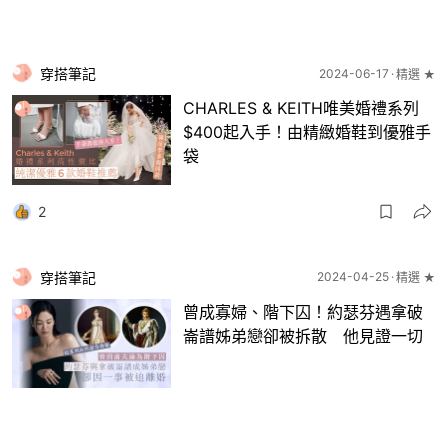
穿搭筆記
2024-06-17
精選 ★
CHARLES & KEITH唯美婚禮系列
$400起入手！由精緻婚鞋到優雅手
袋
2
穿搭筆記
2024-04-25
精選 ★
曾成寡婦、階下囚！約瑟芬遇拿破
崙譜姊弟戀卻被拆散 他見證一切
6