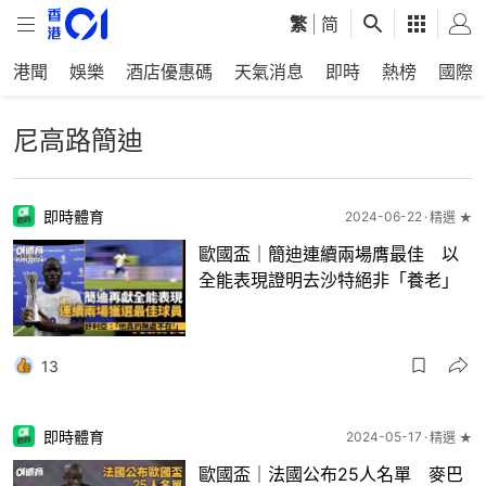
繁
|
简
港聞
娛樂
酒店優惠碼
天氣消息
即時
熱榜
國際
尼高路簡迪
即時體育
2024-06-22
精選 ★
歐國盃｜簡迪連續兩場膺最佳 以
全能表現證明去沙特絕非「養老」
13
即時體育
2024-05-17
精選 ★
歐國盃｜法國公布25人名單 麥巴