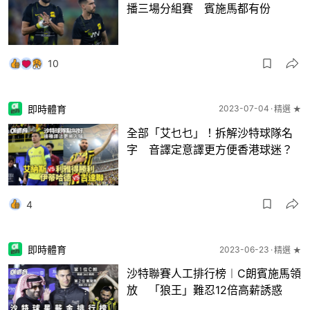
播三場分組賽 賓施馬都有份
10
即時體育
2023-07-04
精選 ★
全部「艾乜乜」！拆解沙特球隊名
字 音譯定意譯更方便香港球迷？
4
即時體育
2023-06-23
精選 ★
沙特聯賽人工排行榜︱C朗賓施馬領
放 「狼王」難忍12倍高薪誘惑