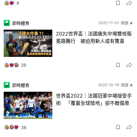
8
即時體育
2022-11-01
精選 ★
2022世界盃︱法國痛失中場雙核衛
冕路難行 被迫用新人或有驚喜
29
即時體育
2022-10-19
精選 ★
世界盃2022｜法國冠軍中場接受手
術 「覆蓋全球陸地」卻不敵傷患
36