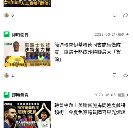
6
即時體育
2023-06-21
精選 ★
簡迪轉會伊蒂哈德同賓施馬做隊
友 車路士勢成沙特聯最大「貨
源」
4
即時體育
2023-06-06
精選 ★
轉會專題︱美斯賓施馬簡迪夏薩特
領銜 今夏免簽筍貨陣容星光熠熠