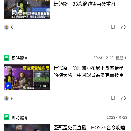
比領銜 33歲簡迪驚喜獲重召
6
即時體育
2023-12-13
精選 ★
世冠盃｜簡迪如迪布尼上身率伊蒂
哈德大勝 中國球員為奧克蘭披甲
09:04
5
即時體育
2023-10-23
亞冠盃免費直播 HOY76台今晚連