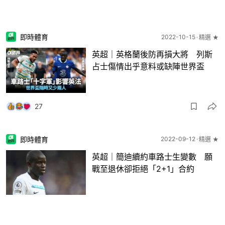
即時體育
2022-10-15
精選 ★
英超｜英格蘭後防再損大將 列斯
占士傷情出乎意料或缺陣世界盃
27
即時體育
2022-09-12
精選 ★
英超｜簡迪續約車路士生變數 願
戰至退休卻拒絕「2+1」合約
27