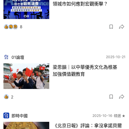
領城市如何應對宏觀衝擊？
8
01論壇
2025-10-21
梁思韻｜以中華優秀文化為根基
加強價值觀教育
2
即時中國
2025-10-16
精選 ★
《北京日報》評論：拿沒拿諾貝爾