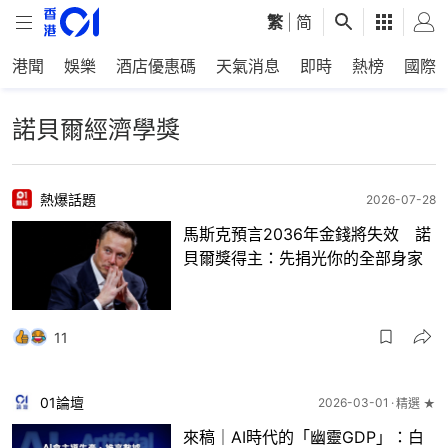
繁
|
简
港聞
娛樂
酒店優惠碼
天氣消息
即時
熱榜
國際
諾貝爾經濟學獎
熱爆話題
2026-07-28
馬斯克預言2036年金錢將失效 諾
貝爾獎得主：先捐光你的全部身家
11
01論壇
2026-03-01
精選 ★
來稿｜AI時代的「幽靈GDP」：白