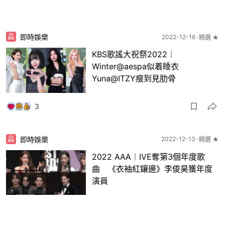
即時娛樂
2022-12-16
精選 ★
KBS歌謠大祝祭2022︱
Winter@aespa似着睡衣
Yuna@ITZY瘦到見肋骨
3
即時娛樂
2022-12-13
精選 ★
2022 AAA︱IVE奪第3個年度歌
曲 《衣袖紅鑲邊》李俊昊獲年度
演員
4