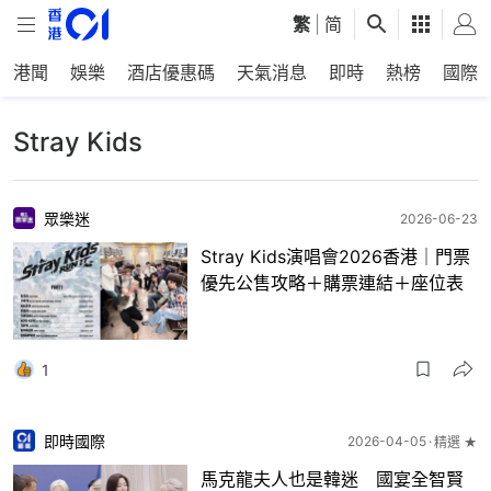
繁
|
简
港聞
娛樂
酒店優惠碼
天氣消息
即時
熱榜
國際
Stray Kids
眾樂迷
2026-06-23
Stray Kids演唱會2026香港｜門票
優先公售攻略＋購票連結＋座位表
1
即時國際
2026-04-05
精選 ★
馬克龍夫人也是韓迷 國宴全智賢