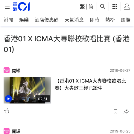
繁
|
简
港聞
娛樂
酒店優惠碼
天氣消息
即時
熱榜
國際
香港01 X ICMA大專聯校歌唱比賽 (香港
01)
開罐
2019-06-27
【香港01 X ICMA大專聯校歌唱比
賽】大專歌王經已誕生！
02:51
開罐
2019-06-25