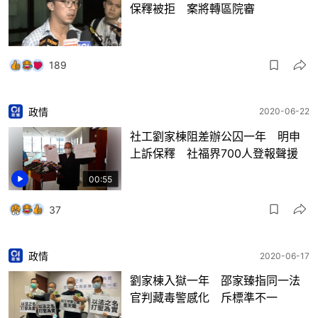
保釋被拒 案將轉區院審
189
政情
2020-06-22
社工劉家棟阻差辦公囚一年 明申
上訴保釋 社福界700人登報聲援
00:55
37
政情
2020-06-17
劉家棟入獄一年 邵家臻指同一法
官判藏毒警感化 斥標準不一