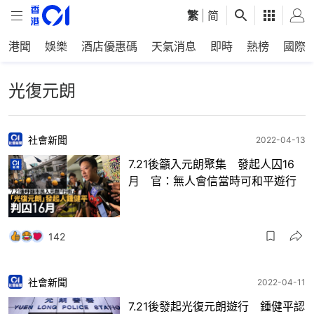
繁
|
简
港聞
娛樂
酒店優惠碼
天氣消息
即時
熱榜
國際
光復元朗
社會新聞
2022-04-13
7.21後籲入元朗聚集 發起人囚16
月 官：無人會信當時可和平遊行
142
社會新聞
2022-04-11
7.21後發起光復元朗遊行 鍾健平認