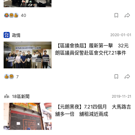
40
政情
2020-01-01
【區議會換屆】履新第一擊 32元
朗區議員促警赴區會交代7.21事件
7
18區新聞
2019-11-21
【元朗黑夜】7.21四個月 大馬路吉
舖多一倍 舖租減近兩成