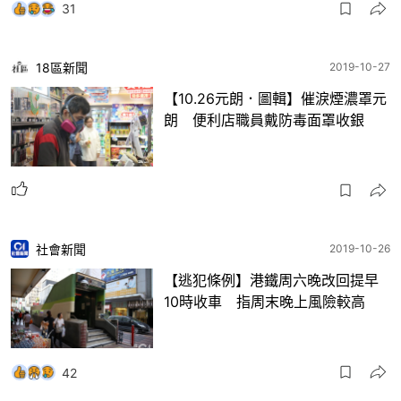
31
18區新聞
2019-10-27
【10.26元朗．圖輯】催淚煙濃罩元
朗 便利店職員戴防毒面罩收銀
社會新聞
2019-10-26
【逃犯條例】港鐵周六晚改回提早
10時收車 指周末晚上風險較高
42