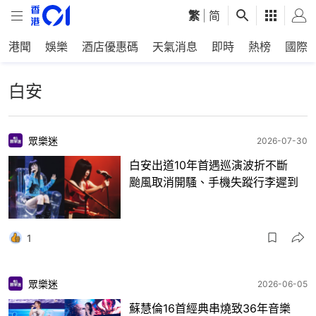
繁
|
简
港聞
娛樂
酒店優惠碼
天氣消息
即時
熱榜
國際
白安
眾樂迷
2026-07-30
白安出道10年首遇巡演波折不斷
颱風取消開騷、手機失蹤行李遲到
1
眾樂迷
2026-06-05
蘇慧倫16首經典串燒致36年音樂