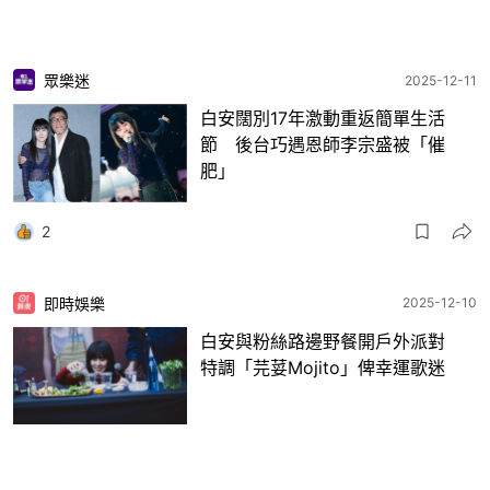
眾樂迷
2025-12-11
白安闊別17年激動重返簡單生活
節 後台巧遇恩師李宗盛被「催
肥」
2
即時娛樂
2025-12-10
白安與粉絲路邊野餐開戶外派對
特調「芫荽Mojito」俾幸運歌迷
3