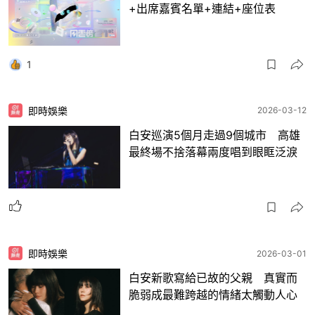
+出席嘉賓名單+連結+座位表
1
即時娛樂
2026-03-12
白安巡演5個月走過9個城市 高雄
最終場不捨落幕兩度唱到眼眶泛淚
即時娛樂
2026-03-01
白安新歌寫給已故的父親 真實而
脆弱成最難跨越的情緒太觸動人心