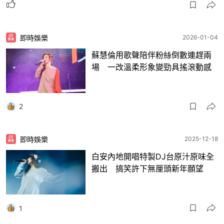
即時娛樂
2026-01-04
蘇慧倫用歌聲陪伴粉絲倒數連趕兩
場 一改溫柔形象變勁具搖滾動感
2
即時娛樂
2025-12-18
白安內地開唱特製DJ台原汁原味全
搬出 搞笑許下無厘頭新年願望
1