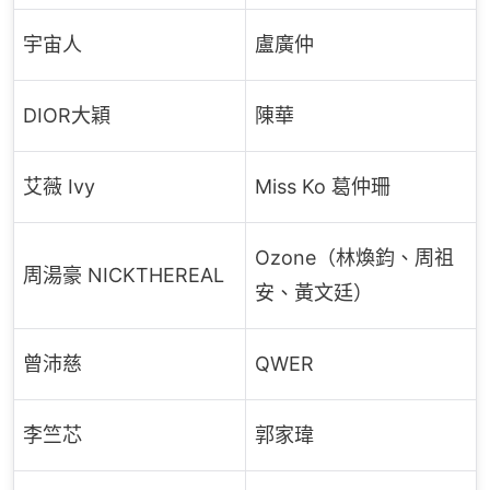
宇宙人
盧廣仲
DIOR大穎
陳華
艾薇 Ivy
Miss Ko 葛仲珊
Ozone（林煥鈞、周祖
周湯豪 NICKTHEREAL
安、黃文廷）
曾沛慈
QWER
李竺芯
郭家瑋