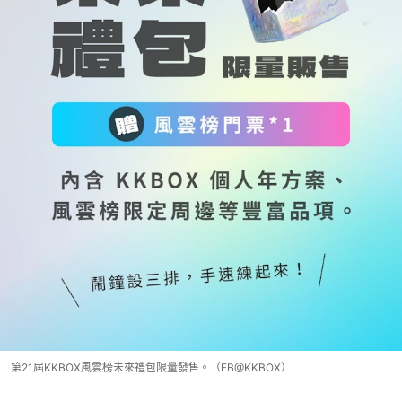
第21屆KKBOX風雲榜未來禮包限量發售。（FB@KKBOX）