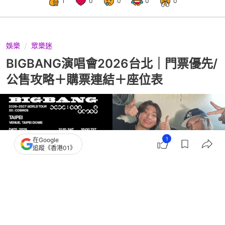
1
0
0
0
0
娛樂
眾樂迷
BIGBANG演唱會2026台北｜門票優先/
公售攻略＋購票連結＋座位表
1
在Google
追蹤《香港01》
撰文：
河伯 多娜