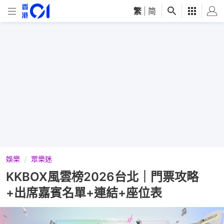
繁
|
简
娛樂
眾樂迷
KKBOX風雲榜2026台北｜門票攻略
+出席嘉賓名單+連結+座位表