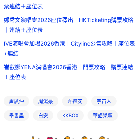
票連結＋座位表
鄭秀文演唱會2026座位䆁出｜HKTicketing購票攻略
｜連結＋座位表
IVE演唱會加場2026香港｜Cityline公售攻略｜座位表
+連結
崔叡娜YENA演唱會2026香港｜門票攻略＋購票連結
＋座位表
盧廣仲
周湯豪
韋禮安
宇宙人
畢書盡
白安
KKBOX
華語樂壇