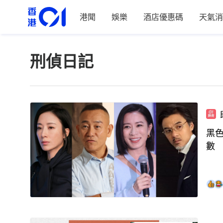
港聞
娛樂
酒店優惠碼
天氣消
刑偵日記
黑
數