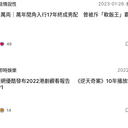
2023-01-26
談情說性
金萬両｜萬年閒角入行17年終成男配 曾被斥「軟飯王」
49
2022
即時娛樂
網優酷發布2022港劇觀看報告 《逆天奇案》10年播
1
14