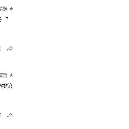
精選 ★
》？
精選 ★
仍排第