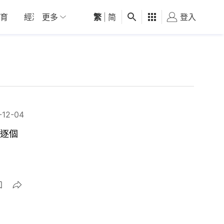
育
經濟
更多
01深圳
繁
觀點
|
简
健康
好食玩飛
登入
女
-12-04
因逐個