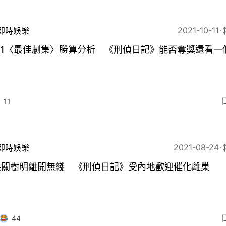
2021-10-11
即時娛樂
21〈最佳劇集〉勝算分析 《刑偵日記》能否奪獎還看一
11
2021-08-24
即時娛樂
製關樹明離開無綫 《刑偵日記》受內地歡迎催化離巢
44