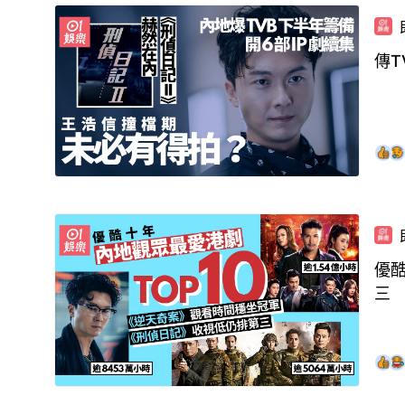
傳T
優
三