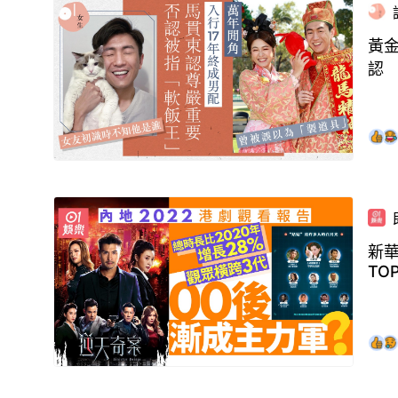
黃
認
新華
TOP