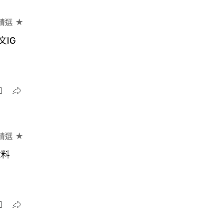
精選 ★
IG
精選 ★
意料