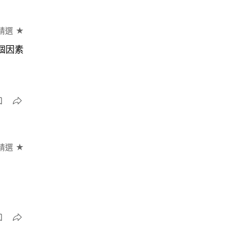
精選 ★
個因素
精選 ★