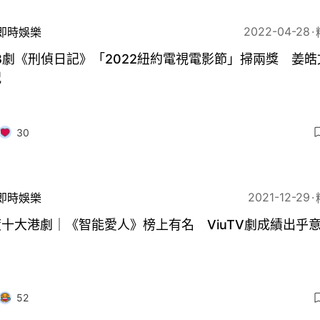
2022-04-28
即時娛樂
B劇《刑偵日記》「2022紐約電視電影節」掃兩獎 姜皓文
祝
30
2021-12-29
即時娛樂
十大港劇｜《智能愛人》榜上有名 ViuTV劇成績出乎
52