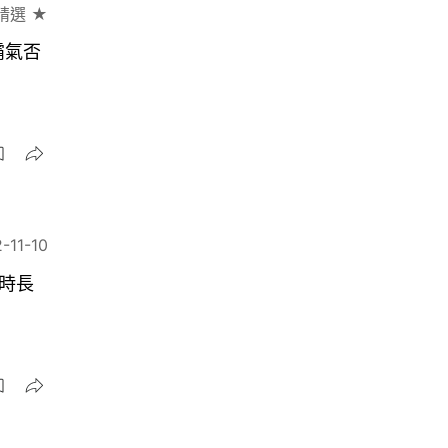
精選 ★
霸氣否
-11-10
放時長