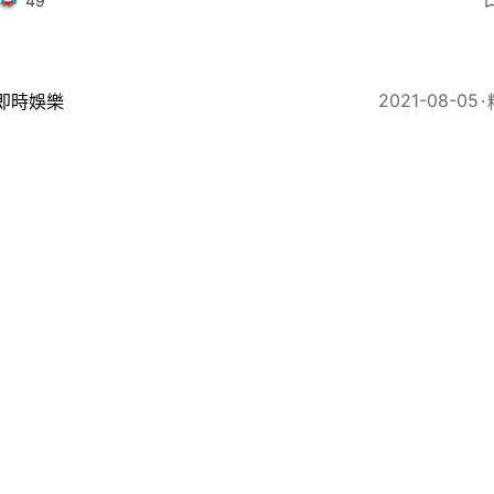
49
2021-08-05
即時娛樂
偵日記｜收視不理想未有氣餒 王浩信發文致謝：我哋好
7
2021
即時娛樂
愛人首集劇評| 李佳芯復出 有望做《刑偵日記》時段收