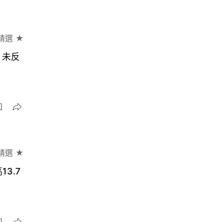
精選 ★
》未反
精選 ★
3.7