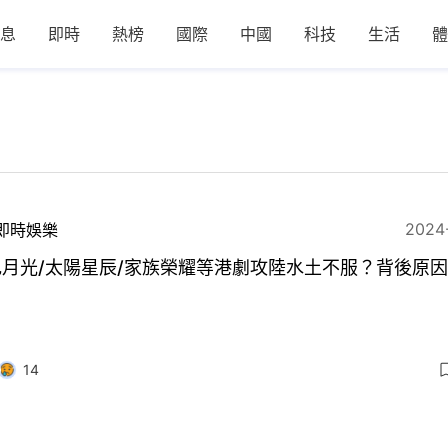
息
即時
熱榜
國際
中國
科技
生活
體
2024
即時娛樂
色月光/太陽星辰/家族榮耀等港劇攻陸水土不服？背後原
14