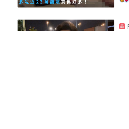
刑
做
智能
星