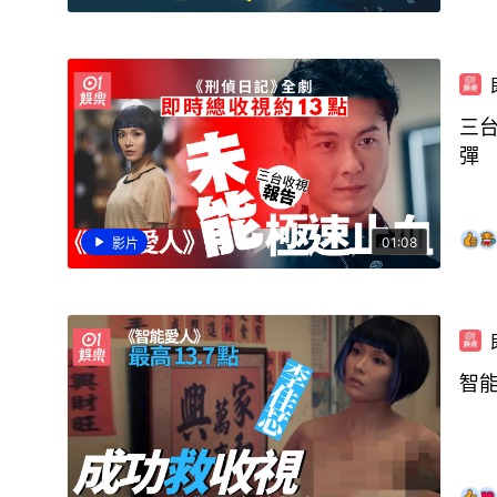
三
彈
01:08
影片
智能