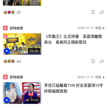
25
即時娛樂
2025-10-17
精選 ★
《早霸王》正式停播 梁嘉琪離開
商台 森美阿正開新節目
00:39
60
即時娛樂
2024-12-10
精選 ★
李佳芯疑離巢TVB 好友梁嘉琪13字
終極揭開真相
01:25