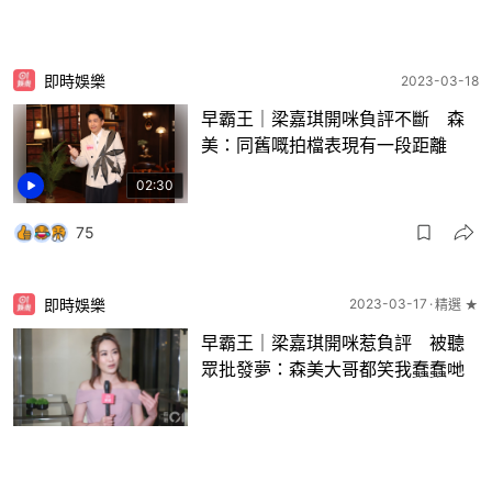
即時娛樂
2023-03-18
早霸王｜梁嘉琪開咪負評不斷 森
美：同舊嘅拍檔表現有一段距離
02:30
75
即時娛樂
2023-03-17
精選 ★
早霸王｜梁嘉琪開咪惹負評 被聽
眾批發夢：森美大哥都笑我蠢蠢哋
39