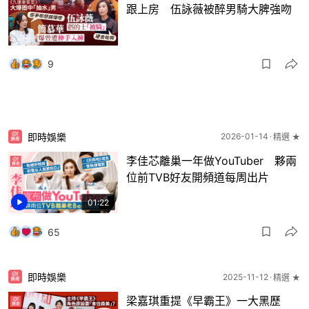
跟上房 伍詠薇被醉男騎大脾強吻
9
即時娛樂
2026-01-14
精選 ★
李佳芯離巢一年做YouTuber 夥兩
位前TVB好友開頻道每周出片
01:22
65
即時娛樂
2025-11-12
精選 ★
梁嘉琪重提《早霸王》一大黑歷