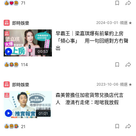
71
即時娛樂
2024-03-01
精選 ★
早霸王｜梁嘉琪爆有前輩約上房
「傾心事」 用一句回絕對方冇聲
出
00:53
114
即時娛樂
2023-10-06
精選 ★
森美曾擔任加密貨幣兌換店代言
人 澄清冇走佬：咁啱我放假
01:01
21