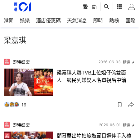
繁
|
简
港聞
娛樂
酒店優惠碼
天氣消息
即時
熱榜
國際
梁嘉琪
即時娛樂
2026-06-03
精選 ★
梁嘉琪大爆TVB上位姐仔係雙面
人 網民列嫌疑人名單視后中箭
16
即時娛樂
2026-06-01
精選 ★
簡慕華出埠拍旅遊節目遭伸手入褲