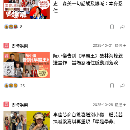
史 森美一句話觸及爆喊︰本身忍
住
8
即時娛樂
2025-10-31
精選 ★
阮小儀告別《早霸王》獲林海峰親
送畫作 當場忍唔住感動到落淚
25
即時娛樂
2025-10-28
精選 ★
李佳芯商台驚喜送別小儀 贈芫茜
搞喊梁嘉琪再重現「學是學非」