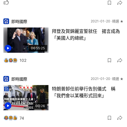
即時國際
2021-01-20
精選 ★
拜登及賀錦麗宣誓就任 揚言成為
「美國人的總統」
06:55:25
102
即時國際
2021-01-20
精選 ★
特朗普卸任前舉行告別儀式 稱
「我們會以某種形式回來」
00:26
74