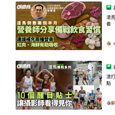
渣
養
渣
點