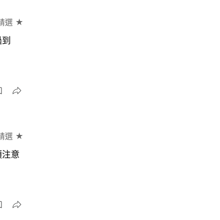
精選 ★
過到
精選 ★
須注意