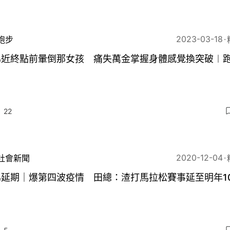
2023-03-18
跑步
馬近終點前暈倒那女孩 痛失萬金掌握身體感覺換突破︱
22
2020-12-04
社會新聞
延期｜爆第四波疫情 田總：渣打馬拉松賽事延至明年10