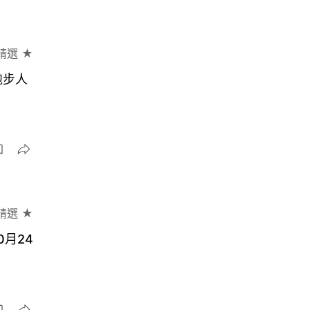
精選 ★
跑步人
精選 ★
月24