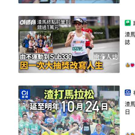
渣
誌
渣馬
日