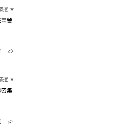
精選 ★
充兩營
精選 ★
機密集