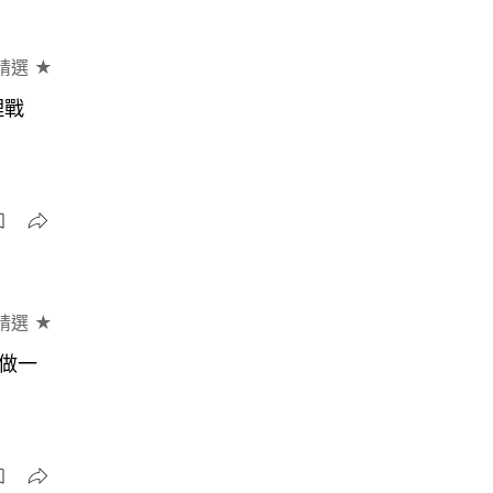
精選 ★
理戰
精選 ★
要做一