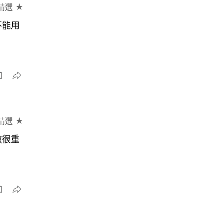
精選 ★
不能用
精選 ★
敷很重