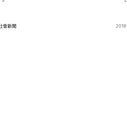
5
2018
社會新聞
park Awards】緊接攝影以外 從跑手角度建構一切
2017
跑步
渣馬】01齊跑@大獎相 得獎名單公布 仲唔睇吓你有無