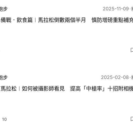
2025-11-09
跑步
馬備戰．飲食篇︱馬拉松倒數兩個半月 慎防增磅重點補
4
2025-02-08
跑步
打馬拉松︱如何被攝影師看見 提高「中槍率」十招附相
10