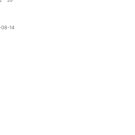
-08-14
-03-02
份？