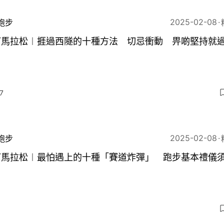
2025-02-08
跑步
打馬拉松︱捱過西隧的十種方法 切忌衝動 畀啲堅持就
7
2025-02-08
跑步
打馬拉松︱最怕遇上的十種「賽道炸彈」 跑步基本禮儀
6