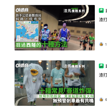
渣
1
渣