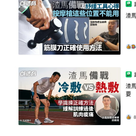
渣
渣
要