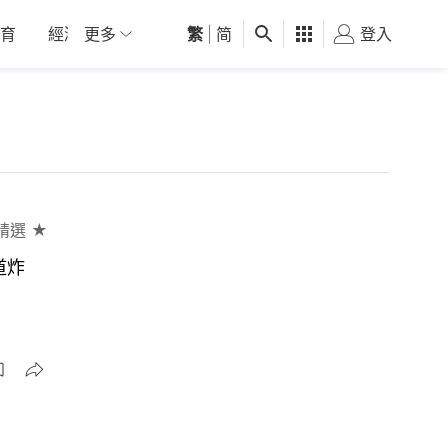
育
經濟
更多
01深圳
繁
觀點
|
简
健康
好食玩飛
登入
女
精選 ★
道炸