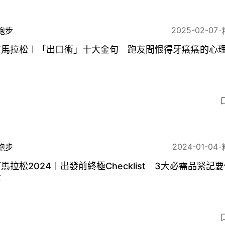
2025-02-07
跑步
打馬拉松︱「出口術」十大金句 跑友間恨得牙癢癢的心
2024-01-04
跑步
馬拉松2024︱出發前終極Checklist 3大必需品緊記
事
9