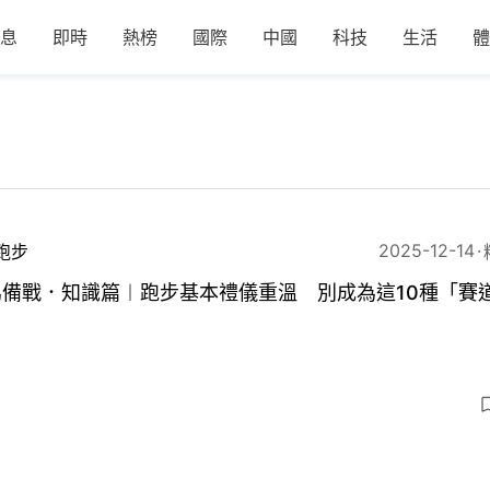
息
即時
熱榜
國際
中國
科技
生活
體
2025-12-14
跑步
馬備戰．知識篇︱跑步基本禮儀重溫 別成為這10種「賽
」
6