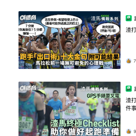
渣
7
渣打
件