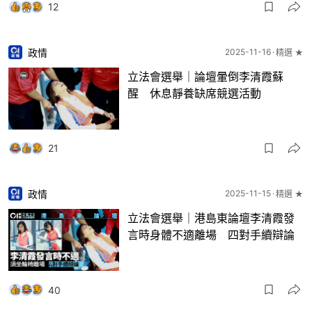
12
政情
2025-11-16
精選 ★
立法會選舉｜論壇暈倒李清霞蘇
醒 休息靜養缺席競選活動
21
政情
2025-11-15
精選 ★
立法會選舉｜港島東論壇李清霞發
言時身體不適離場 四對手續辯論
40