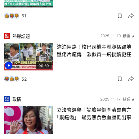
51
熱爆話題
2025-11-19
精選 ★
違泊阻路！校巴司機金剛腿猛踢地
盤佬片瘋傳 激似黃一飛後續更狂
00:50
52
政情
2025-11-17
精選 ★
立法會選舉｜論壇暈倒李清霞自言
｢鋼鐵霞｣ 過勞無食飯血壓低出事