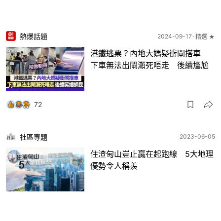
熱爆話題
2024-09-17
精選 ★
港鐵逃票？內地大媽疑衝閘搭車
下車無法出閘瀨死唔走 後續尷尬
72
社區專題
2023-06-05
住渣甸山豈止贏在起跑線 5大地理
優勢令人稱羨
16