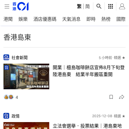
繁
|
简
港聞
娛樂
酒店優惠碼
天氣消息
即時
熱榜
國際
香港島東
社會新聞
5 小時前
精選 ★
開業｜檀島咖啡餅店宣佈8月下旬登
陸港島東 結業半年搬區重開
4
政情
2025-12-08
精選 ★
立法會選舉．投票結果｜港島東地