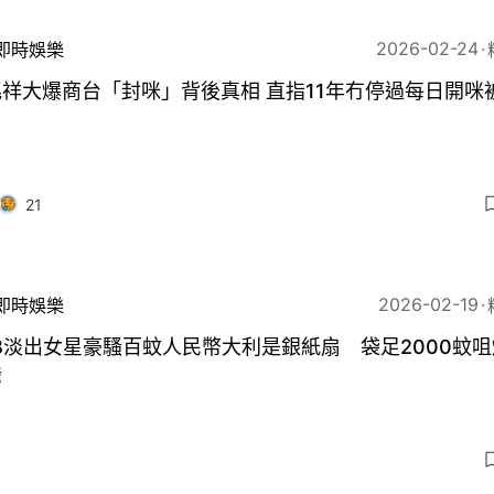
2026-02-24
即時娛樂
祥大爆商台「封咪」背後真相 直指11年冇停過每日開咪
21
2026-02-19
即時娛樂
B淡出女星豪騷百蚊人民幣大利是銀紙扇 袋足2000蚊
爺