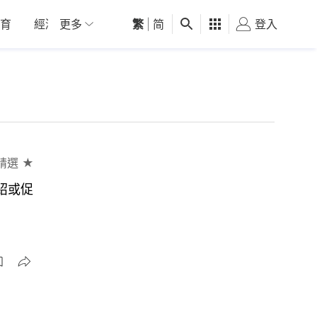
育
經濟
更多
01深圳
繁
觀點
|
简
健康
好食玩飛
登入
女
精選 ★
紹或促