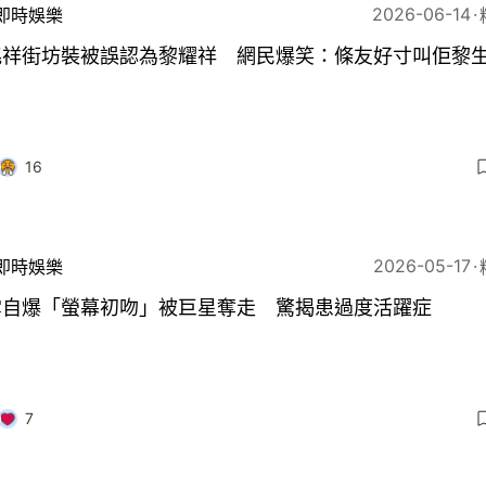
2026-06-14
即時娛樂
兆祥街坊裝被誤認為黎耀祥 網民爆笑：條友好寸叫佢黎
16
2026-05-17
即時娛樂
雪自爆「螢幕初吻」被巨星奪走 驚揭患過度活躍症
7