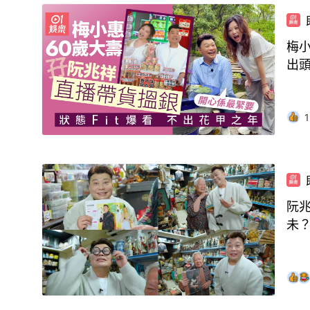
梅小
出
1
阮兆
未