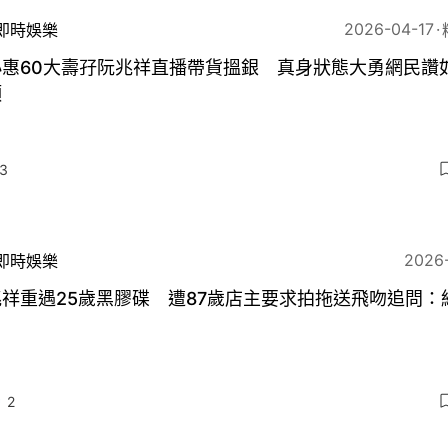
2026-04-17
即時娛樂
惠60大壽孖阮兆祥直播帶貨搵銀 真身狀態大勇網民讚如
頭
3
2026
即時娛樂
祥重遇25歲黑膠碟 遭87歲店主要求拍拖送飛吻追問：
？
2