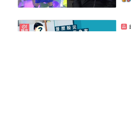
T
家
01:06
影片
T
人