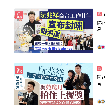
阮
息
阮
喜