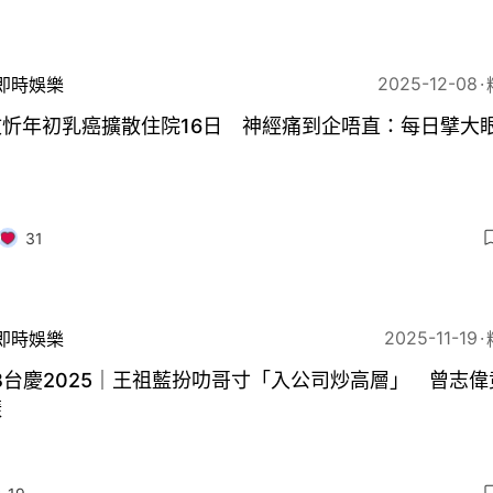
2025-12-08
即時娛樂
文忻年初乳癌擴散住院16日 神經痛到企唔直：每日擘大
31
2025-11-19
即時娛樂
B台慶2025｜王祖藍扮叻哥寸「入公司炒高層」 曾志偉
樣