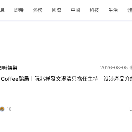
息
即時
熱榜
國際
中國
科技
生活
體
2026-08-05
即時娛樂
n Coffee騙局｜阮兆祥發文澄清只擔任主持 沒涉產品介
10