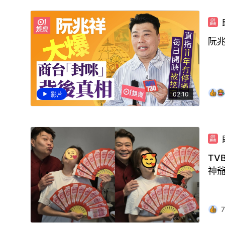
阮兆
02:10
影片
TV
神
7