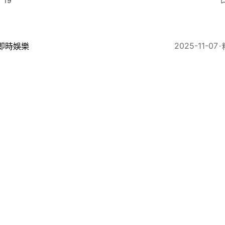
19
2025-11-07
即時娛樂
VB金牌司儀私下慳家幫襯平民麵店被捕獲 曾投資失利輸
33
2025-11-05
即時娛樂
VB扮嘢王個唱記招被嫌口水多過茶 唱功台風一流觀眾竟