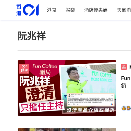
港聞
娛樂
酒店優惠碼
天氣消
阮兆祥
Fu
銷