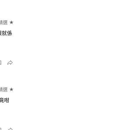
精選 ★
眼就係
精選 ★
竟咁