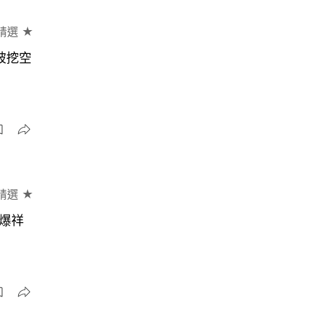
精選 ★
被挖空
精選 ★
咀爆祥