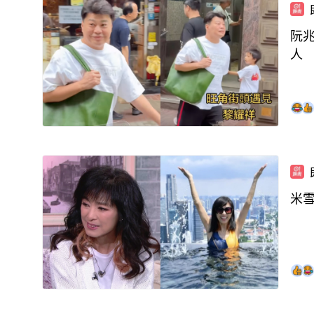
阮
人
米