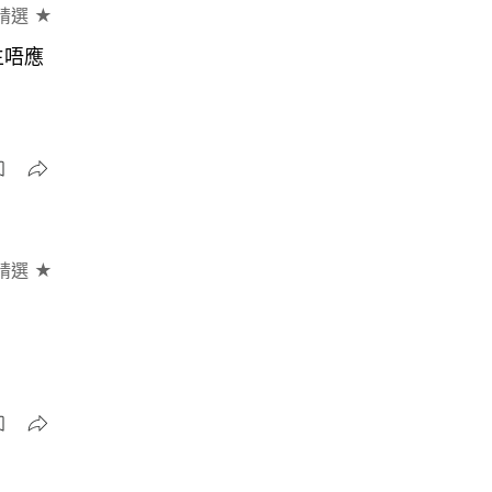
精選 ★
生唔應
精選 ★