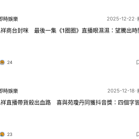
2025-12-22
即時娛樂
兆祥商台封咪 最後一集《1圈圈》直播眼濕濕：望騰出時
24
2025-12-18
即時娛樂
兆祥直播帶貨殺出血路 喜與苑瓊丹同獲抖音獎：四個字
23