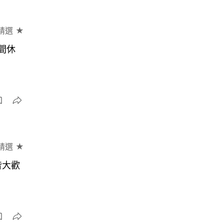
精選 ★
間休
精選 ★
皆大歡