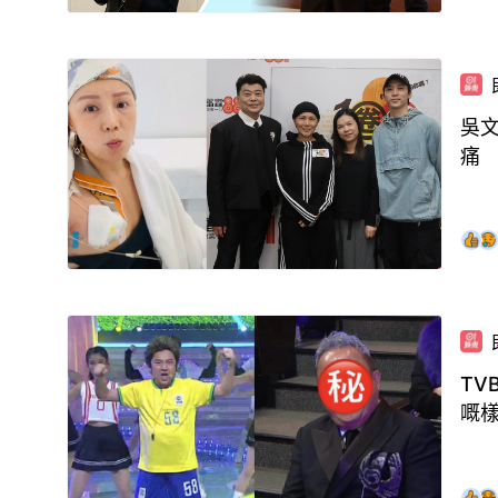
吳
痛
TV
嘅