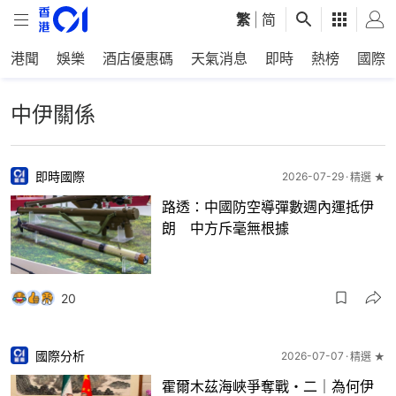
繁
|
简
港聞
娛樂
酒店優惠碼
天氣消息
即時
熱榜
國際
中伊關係
即時國際
2026-07-29
精選 ★
路透：中國防空導彈數週內運抵伊
朗 中方斥毫無根據
20
國際分析
2026-07-07
精選 ★
霍爾木茲海峽爭奪戰・二｜為何伊