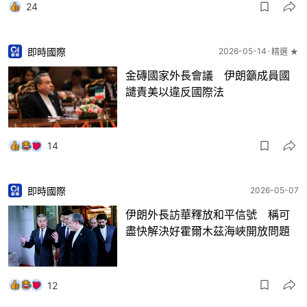
24
即時國際
2026-05-14
精選 ★
金磚國家外長會議 伊朗籲成員國
譴責美以違反國際法
14
即時國際
2026-05-07
伊朗外長訪華釋放和平信號 稱可
盡快解決好霍爾木茲海峽開放問題
12