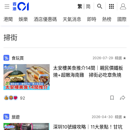
繁
|
简
港聞
娛樂
酒店優惠碼
天氣消息
即時
熱榜
國際
掃街
食玩買
2026-07-29
精選 ★
太安樓美食推介14間｜親民價鐵板
燒+超嫩海南雞 掃街必吃章魚燒
92
旅遊
2026-04-30
精選 ★
深圳10號線攻略｜11大景點！甘坑