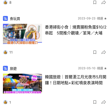
8
食玩買
2023-09-23
精選 ★
香港掃街小食｜燒賣腸粉魚蛋$10/2
串起 5間推介觀塘／荃灣／大埔
11
旅遊
2023-05-10
精選 ★
韓國旅遊｜首爾漢江月光夜市5月開
鑼！日期地點+彩虹噴泉表演時間
1