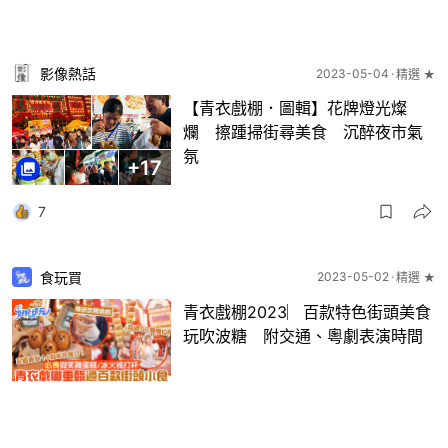
影像熱話
2023-05-04
精選 ★
【青衣戲棚．圖輯】花牌燈光燦
爛 擦踵掃街尋美食 沉醉夜市氣
氛
+
17
7
食玩買
2023-05-02
精選 ★
青衣戲棚2023︳百款特色街頭美食
玩吹波糖 附交通、粵劇表演時間
17