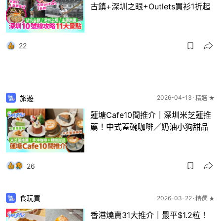
古鎮+深圳之眼+Outlets買衫1折起
22
旅遊
2026-04-13
精選 ★
蓮塘Cafe10間推介｜深圳米芝蓮推
薦！中式蓋碗咖啡／奶油小狗甜品
26
食玩買
2026-03-22
精選 ★
香港燒賣31大推介｜最平$1.2粒！