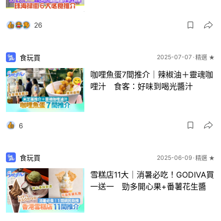
26
食玩買
2025-07-07
精選 ★
咖哩魚蛋7間推介｜辣椒油＋靈魂咖
哩汁 食客：好味到喝光醬汁
6
食玩買
2025-06-09
精選 ★
雪糕店11大｜消暑必吃！GODIVA買
一送一 勁多開心果+番薯花生醬