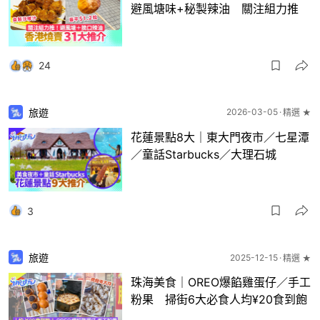
避風塘味+秘製辣油 關注組力推
24
旅遊
2026-03-05
精選 ★
花蓮景點8大｜東大門夜市／七星潭
／童話Starbucks／大理石城
3
旅遊
2025-12-15
精選 ★
珠海美食｜OREO爆餡雞蛋仔／手工
粉果 掃街6大必食人均¥20食到飽